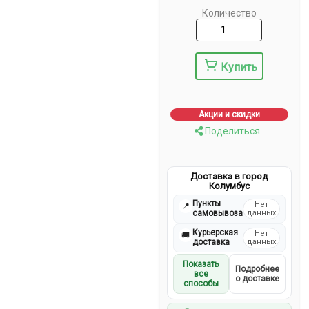
Количество
Купить
Акции и скидки
Поделиться
Доставка в город
Колумбус
Пункты
Нет
📍
самовывоза
данных
Курьерская
Нет
🚚
доставка
данных
Показать
Подробнее
все
о доставке
способы