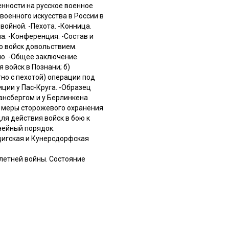
нности на русское военное
 военного искусства в России в
ойной. -Пехота. -Конница.
а. -Конференция. -Состав и
ю войск довольствием.
ию. -Общее заключение.
 войск в Познани; б)
но с пехотой) операции под
ции у Пас-Круга. -Образец
ансбергом и у Берлинкена
и меры сторожевого охранения
ля действия войск в бою к
нейный порядок.
цигская и Кунерсдорфская
илетней войны. Состояние