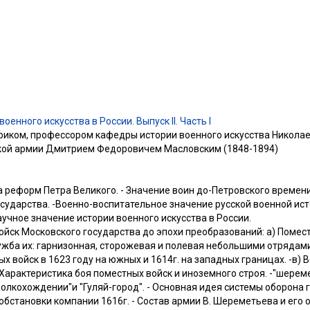
оенного искусства в России. Выпуск II. Часть I
риком, профессором кафедры истории военного искусства Никола
ской армии Дмитрием Федоровичем Масловским (1848-1894)
реформ Петра Великого. - Значение воин до-Петровского времени
сударства. -Военно-воспитательное значение русской военной исто
аучное значение истории военного искусства в России.
войск Московского государства до эпохи преобразований: а) Помест
ужба их: гарнизонная, сторожевая и полевая небольшими отрядами
 войск в 1623 году на южных и 1614г. на западных границах. -в) 
 Характеристика боя поместных войск и иноземного строя. -"шерем
олкохождении"и "Гуляй-город". - Основная идея системы оборона 
обстановки компании 1616г. - Состав армии В. Шереметьева и его о