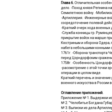
Глава 6.
Отличительная особен
дело. -Поход князя Репнина на
Семилетнюю войну. -Мобилиза
-Артиллерия. -Инженерные вой
сосредоточение полевой дейс
-Краткий очерк хода военных 
-Служба конницы гр. Румянцев
прикрытие войск на марше при
Кюстриным и оборона Одера; г
набега небольшими конными о
1761г. -Оборона транспорта 
перед Цорндорфским сражение
1758г. -Особенность Цондорф
-рассмотрение с этой точки 
операции в целом виде.
Краткий перечень и значение 
военного искусства в России в
Оглавление приложений.
Приложение № 1. Выдержки из 
№ 2. "Челобитье Богдана Губар
№ 3. Выписки из дела Артилле