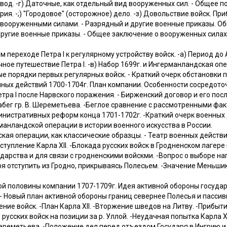
вод. -г) Даточные, как отдельный вид вооруженных сил. - Общее п
ллерия. -;) "Городовое" (осторожное) дело. -з) Довольствие войск. 
е вооруженными силами. - Разрядный и другие военные приказы. О
ругие военные приказы. - Общее заключение о вооруженных силах
 переходе Петра I к регулярному устройству войск. -а) Период до 
чное путешествие Петра I. -в) Набор 1699г. и Ингерманландская оп
вые порядки первых регулярных войск. - Краткий очерк обстановки
нных действий 1700-1704г. План компании. Особенности сосредоточ
тра I после Нарвского поражения. - Бирженский договор и его посл
набег гр. В. Шереметьева. -Беглое сравнение с рассмотренными фа
нистративных реформ конца 1701-1702г. -Краткий очерк военных 
анландской операции в истории военного искусства в России.
кая операции, как классические образцы. - Театр военных действи
cтупление Карла XII. -Блокада русских войск в Гродненском лагере
ударства и для связи с гродненскими войскми. -Вопрос о выборе на
я отступить из Гродно, прикрываясь Полесьем. -Значение Меньши
й половины компании 1707-1709г. Идея активной обороны государс
- Новый план активной обороны границ севернее Полесья и пассивно
ие войск. -План Карла XII. -Вторжение шведов на Литву. -Прибыти
русских войск на позиции за р. Уллой. -Неудачная попытка Карла 
. Шереметьева. -Положение дел перед отъездом Государя в Ингрию и