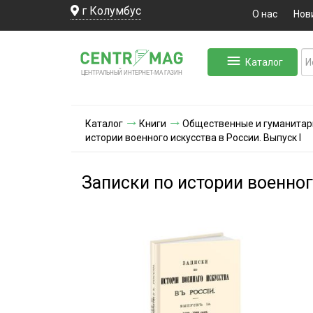
г Колумбус
О нас
Нов
Каталог
ЛЬНЫЙ ИНТЕРНЕТ-МА
ЦЕНТ
Р
А
Г
А
ЗИН
Каталог
Книги
Общественные и гуманитар
истории военного искусства в России. Выпуск I
Записки по истории военног