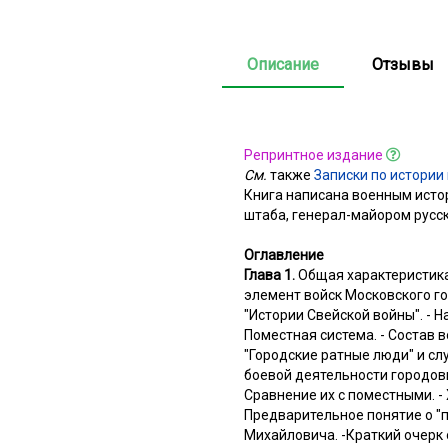
Описание
Отзывы
Репринтное издание
См.
также
Записки по истории в
Книга написана военным исто
штаба, генерал-майором рус
Оглавление
Глава 1.
Общая характеристика 
элемент войск Московского го
"Истории Свейской войны". - Н
Поместная система. - Состав 
"Городские ратные люди" и сл
боевой деятельности городовых
Сравнение их с поместными. -
Предварительное понятие о "п
Михайловича. -Краткий очерк 