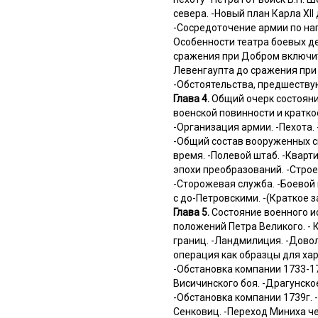
севера. -Новый план Карла XI
-Сосредоточение армии по нап
Особенности театра боевых де
сражения при Добром включите
Левенгаупта до сражения при 
-Обстоятельства, предшествую
Глава 4.
Общий очерк состояния
военской повинности и кратк
-Организация армии. -Пехота.
-Общий состав вооруженных си
время. -Полевой штаб. -Кварт
эпохи преобразований. -Строе
-Сторожевая служба. -Боевой п
с до-Петровскими. -(Краткое з
Глава 5.
Состояние военного ис
положений Петра Великого. -
границ. -Ландмилиция. -Довол
операция как образцы для хар
-Обстановка компании 1733-17
Висичинского боя. -Драгунско
-Обстановка компании 1739г. 
Сенковиц. -Переход Миниха ч