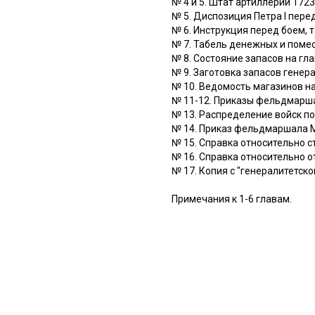
№ 4 и 5. Штат артиллерии 1723
№ 5. Диспозиция Петра I пер
№ 6. Инструкция перед боем, 
№ 7. Табель денежных и поме
№ 8. Состояние запасов на гла
№ 9. Заготовка запасов гене
№ 10. Ведомость магазинов на
№ 11-12. Приказы фельдмарш
№ 13. Распределение войск п
№ 14. Приказ фельдмаршала М
№ 15. Справка относительно 
№ 16. Справка относительно о
№ 17. Копия с "генералитетско
Примечания к 1-6 главам.