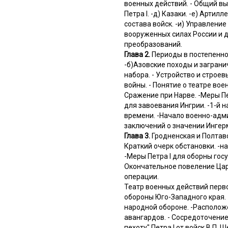
военных действий. - Общий вы
Петра I. -д) Казаки. -е) Арти
состава войск. -и) Управлени
вооруженных силах России и д
преобразований.
Глава 2.
Периоды в постепенном
-б)Азовские походы и заграни
набора. - Устройство и строе
войны. - Понятие о театре вое
Сражение при Нарве. -Меры Пе
для завоевания Ингрии. -1-й 
времени. -Начало военно-адми
заключений о значении Ингерм
Глава 3.
Гродненская и Полтавс
Краткий очерк обстановки. -на
-Меры Петра I для оборны гос
Окончательное повеление Цар
операции.
Театр военных действий перво
обороны Юго-Западного края. 
народной обороне. -Расположен
авангардов. - Сосредоточение 
пехоту" Петра I от войск В.П