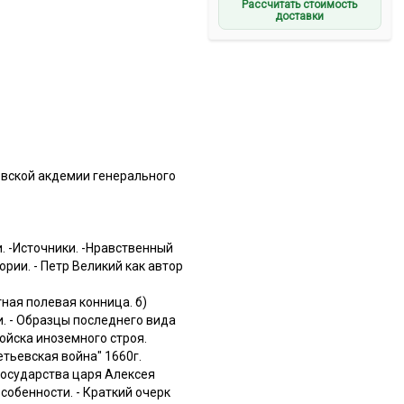
Рассчитать стоимость
доставки
евской акдемии генерального
. -Источники. -Нравственный
рии. - Петр Великий как автор
ная полевая конница. б)
. - Образцы последнего вида
Войска иноземного строя.
етьевская война" 1660г.
государства царя Алексея
собенности. - Краткий очерк