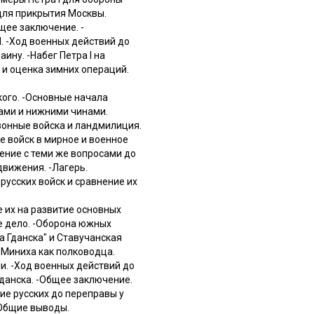
 для прикрытия Москвы.
щее заключение. -
I. -Ход военных действий до
ину. -Набег Петра I на
 и оценка зимних операций.
кого. -Основные начала
рами и нижними чинами.
изонные войска и ландмилиция.
е войск в мирное и военное
нение с теми же вопросами до
движения. -Лагерь.
русских войск и сравнение их
е их на развитие основных
е дело. -Оборона южных
а Гданска" и Ставучанская
 Миниха как полководца.
и. -Ход военных действий до
Гданска. -Общее заключение.
ие русских до переправы у
-Общие выводы.