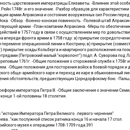
ность царствования императрицы Елизаветы. -Влияние этой особе
 Рейн 1748г. и его значение. -Разбор образцов для характеристики
ция армии Апраксина и состояние вооруженных сил России перед в
ска. -Обзор. -Военно-конская повинность. -Полевой штаб Апраксин
твующей армии. -План компании Апраксина. -Меры по обеспечени
действий в 1757 году в связи с осуществлением мер по довольств
а впереди фронта армии в 1758 году: а) прикрытие сосредоточения
 перемене операционной линии к Кюстрину; в) прикрытие (совмест
) прикрытие осады Кольберга и квартирного расположения на пози
трядами (Петровский малый "корволонт") подп. А. Суворова под Л
Череповым 1761г. -Общие положения о сторожевой службе к 1758г.
м. -Общие положения для посторения войск в боевой порядок и д
ского обще-армейского каре и переход из каре в обыкновенный ли
зрения обстоятельств, предшествующих Цорндорфскому бою. -Паль
реформ императора Петра III. -Общие заключения о значении Сем
 конце 1-ой половины 18 столетия.
"истории Императора Петра Великого...первого чернения".
ева..."как послужной список ратника конца 16 и начала 17 стол.
рийского музея к операциям 1708-1709 года.391