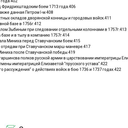
 года.402
ед Фридрихштадским боем 1713 года.406
также данная Петром I-м.408
стных окладов дворянской конницы и городовых войск.411
вной базе в 1756г.412
ралом Зыбиным при следовании отдельными колоннами в 1757г.413
 базе и в тылу в компанию 1757г.414
ала Миниха перед Ставучанским боем.415
о отрядам при Ставучанском марш-маневре.417
иниха после Ставучанской победы.419
старшинсва полков русской армии в царствовании императрицы Ел
тмены императрицей Елизаветой "прусского устава".422
го рассуждения" о действиях войск в бою 1736 и 1737 годах.422