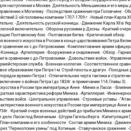
I для наступления к Москве. Деятельность Меньшикова и его меры
равлению к Могилеву. -Последствия сражения при Головчине. -Об
йствий 2-ой половины компании 1707-1709 г. -Новый план Карла XI
льно. -Деятельность русской конницы. -Движение Карла XII в Укра
лесной включительно. -Оборона русскими р.Десны. -Краткий очерк
щие Полтавскому бою. -Полтавская битва. -Критический обзор.
 военного искусства в России в конце царствоввания Петра Вели
ое сравнение их с до-Петровскими. -Комплектование армии офице
 -Конница. -Артиллерия. -Вооружение и снаряжение. -Обзор. -Гарн
л в сравнении с до-Петровскими. -Довольствие войск. -Управлени
ирмейстерская служба. -Военная коллегия. -Соответственное срав
вое образование при Петре I-м. Строй пехоты и драгун. -Походные 
орядок времен Петра I. -Отличительная черта тактики и стратегии 
аключение о войнах Петра I до 1824г. в примечании 114; Главы 3).
кусства в России при императрице Анне. -Миних и Ласси. - Влияни
 Краткая характеристика реформ Миниха. -Артиллерия. -Инженерно
ьствие войск. -Центральное управление. -Строевые уставы. -"Атак
актеристики военного искусства в России при императрице Анне и
34г. -Краткий очерк военных действий до прибытия Миниха к арми
е дело Ласси под Висичиным. -Штурм Гагельсберга. -Капитуляция 
-План компании и его особенности. -Состав армии Миниха. -Движен
ерез "Перекопские узины" под Хотиным. -Ставучанское сражение. 