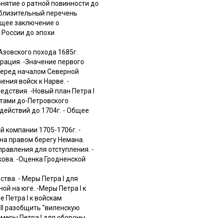
онятие о ратной повинности до
Приблизительный перечень
бщее заключение о
 России до эпохи
Азовского похода 1685г.
ерация. -Значение первого
 перед началом Северной
ения войск к Нарве. -
едствия. -Новый план Петра I
ктами до-Петровского
действий до 1704г. - Общее
й компании 1705-1706г. -
 на правом берегу Немана.
правления для отступления. -
кова. -Оценка Гродненской
тва. - Меры Петра I для
й на юге. -Меры Петра I к
е Петра I к войскам
XII разобщить "виленскую
 меры Петра I для обороны