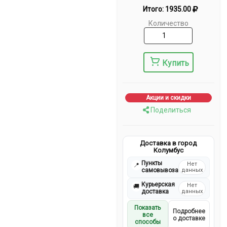
Итого:
1935.00
Количество
Купить
Акции и скидки
Поделиться
Доставка в город
Колумбус
Пункты
Нет
📍
самовывоза
данных
Курьерская
Нет
🚚
доставка
данных
Показать
Подробнее
все
о доставке
способы