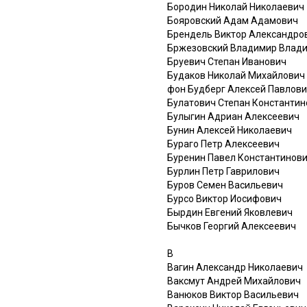
Бородин Николай Николаевич
Бояровский Адам Адамович
Брендель Виктор Александро
Бржезовский Владимир Влад
Бруевич Степан Иванович
Будаков Николай Михайлович
фон Будберг Алексей Павлов
Булатович Степан Константин
Булыгин Адриан Алексеевич
Бунин Алексей Николаевич
Бураго Петр Алексеевич
Буренин Павел Константинов
Бурлин Петр Гаврилович
Буров Семен Васильевич
Бурсо Виктор Иосифович
Бырдин Евгений Яковлевич
Бычков Георгий Алексеевич
В
Вагин Александр Николаевич
Ваксмут Андрей Михайлович
Ванюков Виктор Васильевич