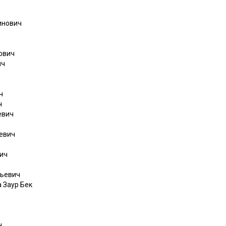
инович
ович
ич
ч
ч
евич
евич
ич
льевич
 Заур Бек
ч