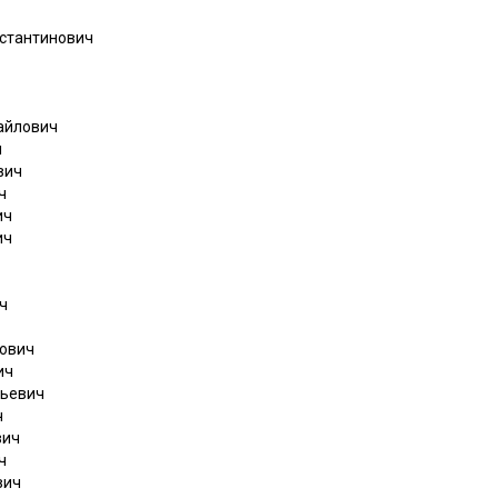
нстантинович
айлович
ч
вич
ч
ич
ич
ч
ович
ич
тьевич
ч
вич
ч
вич