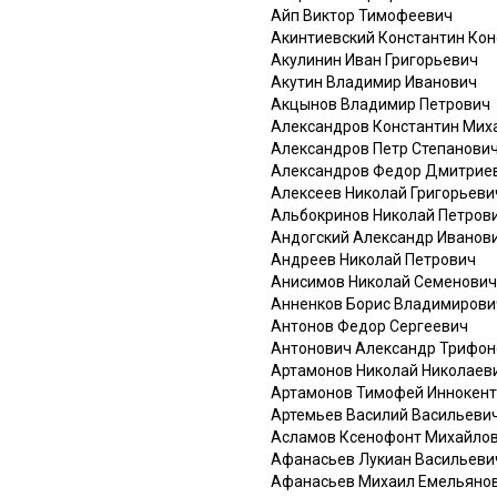
Айп Виктор Тимофеевич
Акинтиевский Константин Ко
Акулинин Иван Григорьевич
Акутин Владимир Иванович
Акцынов Владимир Петрович
Александров Константин Мих
Александров Петр Степанови
Александров Федор Дмитрие
Алексеев Николай Григорьеви
Альбокринов Николай Петров
Андогский Александр Иванов
Андреев Николай Петрович
Анисимов Николай Семенович
Анненков Борис Владимирови
Антонов Федор Сергеевич
Антонович Александр Трифон
Артамонов Николай Николаев
Артамонов Тимофей Иннокен
Артемьев Василий Васильеви
Асламов Ксенофонт Михайло
Афанасьев Лукиан Васильеви
Афанасьев Михаил Емельяно