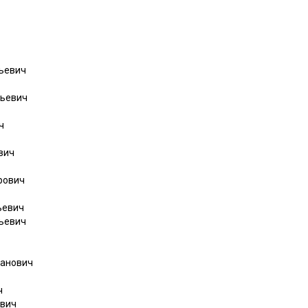
ьевич
льевич
ч
вич
рович
ьевич
ьевич
ианович
ч
евич