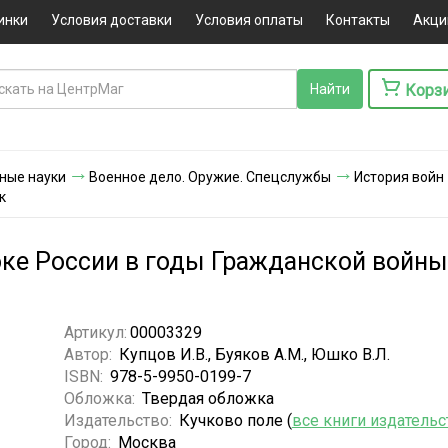
инки
Условия доставки
Условия оплаты
Контакты
Акци
Корз
ные науки
Военное дело. Оружие. Спецслужбы
История войн
к
оке России в годы Гражданской войны
Артикул:
00003329
Автор:
Купцов И.В., Буяков А.М., Юшко В.Л.
ISBN:
978-5-9950-0199-7
Обложка:
Твердая обложка
Издательство:
Кучково поле (
все книги издательс
Город:
Москва