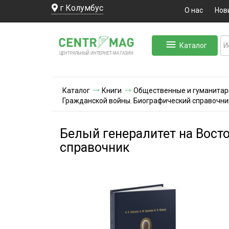
г Колумбус
О нас
Нов
Каталог
ЛЬНЫЙ ИНТЕРНЕТ-МА
ЦЕНТ
Р
А
Г
А
ЗИН
Каталог
Книги
Общественные и гуманитар
Гражданской войны. Биографический справочни
Белый генералитет на Вост
справочник