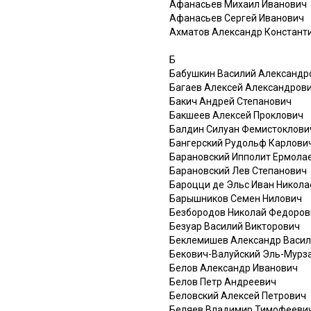
Афанасьев Михаил Иванович
Афанасьев Сергей Иванович
Ахматов Александр Констант
Б
Бабушкин Василий Александр
Багаев Алексей Александров
Бакич Андрей Степанович
Бакшеев Алексей Проклович
Балдин Силуан Фемистоклови
Бангерский Рудольф Карлови
Барановский Ипполит Ермола
Барановский Лев Степанович
Бароцци де Эльс Иван Никола
Барышников Семен Нилович
Безбородов Николай Федоров
Безуар Василий Викторович
Беклемишев Александр Васи
Бекович-Валуйский Эль-Мурза
Белов Александр Иванович
Белов Петр Андреевич
Беловский Алексей Петрович
Беляев Владимир Тимофееви