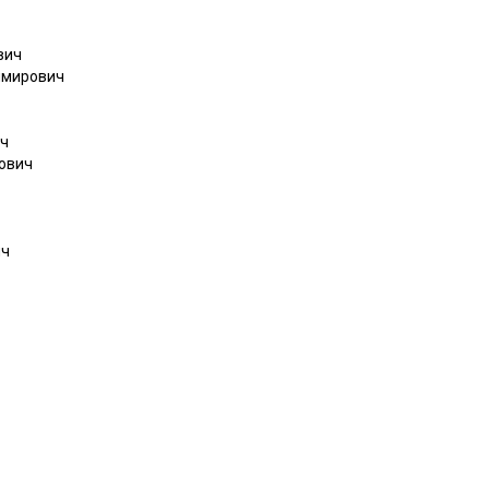
вич
имирович
ич
ович
ич