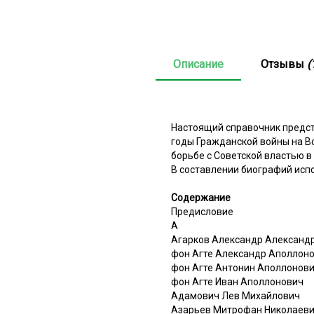
Описание
Отзывы
(
Настоящий справочник предст
годы Гражданской войны на В
борьбе с Советской властью в 
В составлении биографий исп
Содержание
Предисловие
А
Агарков Александр Александ
фон Агте Александр Аполлон
фон Агте Антонин Аполлонов
фон Агте Иван Аполлонович
Адамович Лев Михайлович
Азарьев Митрофан Николаев