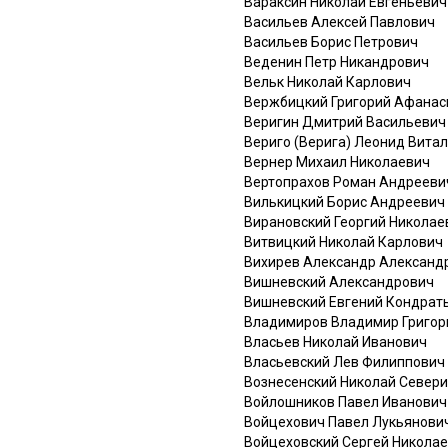
Вараксин Николай Евгеньевич
Васильев Алексей Павлович
Васильев Борис Петрович
Веденин Петр Никандрович
Вельк Николай Карлович
Вержбицкий Григорий Афанас
Веригин Дмитрий Васильевич
Вериго (Верига) Леонид Вита
Вернер Михаил Николаевич
Вертопрахов Роман Андрееви
Вилькицкий Борис Андреевич
Вирановский Георгий Николае
Витвицкий Николай Карлович
Вихирев Александр Александ
Вишневский Александрович
Вишневский Евгений Кондрат
Владимиров Владимир Григор
Власьев Николай Иванович
Власьевский Лев Филиппович
Вознесенский Николай Север
Войлошников Павел Иванович
Войцехович Павел Лукьянови
Войцеховский Сергей Никола