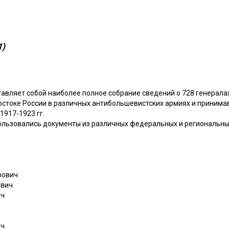
1)
авляет собой наиболее полное собрание сведений о 728 генерала
остоке России в различных антибольшевистских армиях и принима
1917-1923 гг.
ользовались документы из различных федеральных и региональных
рович
ович
ич
ич