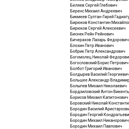
Беляев Сергей Глебович
Беренс Михаил Андреевич
Бикмеев Султан-Гирей Гадиат
Бирюков Константин Михайло
Бирюков Сергей Алексеевич
Биснек Рейн Рейнович
Бичерахов Лазарь Федорович
Блохин Петр Иванович
Бобрик Петр Александрович
Богомолец Николай Федоров
Богословский Борис Петрович
Болбот Григорий Иванович
Болдырев Василий Георгиеви
Большее Александр Владими
Болыпев Михаил Николаевич
Бордзиловский Антон Викент
Борисов Михаил Капитонович
Боровский Николай Констант
Бородин Василий Аристархов
Бородин Георгий Кондратьев
Бородин Михаил Никанорович
Бородин Михаил Павлович