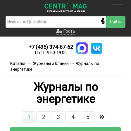
Москва
Гость
Гость
+7 (495) 374-67-62
Новинки
Пн-Пт 9:00-19:00
Условия доставки
Каталог
Журналы и бланки
Журналы по
энергетике
Условия оплаты
Журналы по
Контакты
энергетике
Акции и скидки
1
2
3
4
5