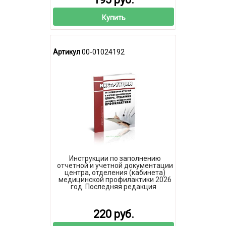
Федерации и распространением
на территории Российской
Федерации опасных
Купить
инфекционных заболеваний 2026
год. Последняя редакция
Артикул
00-01024192
Инструкции по заполнению
отчетной и учетной документации
центра, отделения (кабинета)
медицинской профилактики 2026
год. Последняя редакция
220 руб.