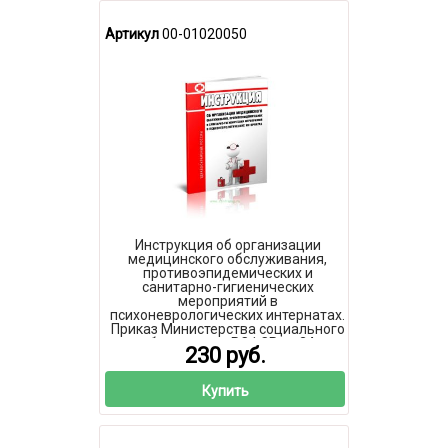
Артикул
00-01020050
Инструкция об организации
медицинского обслуживания,
противоэпидемических и
санитарно-гигиенических
мероприятий в
психоневрологических интернатах.
Приказ Министерства социального
обеспечения РСФСР от 24
230 руб.
сентября 1981 г. N 109
Купить