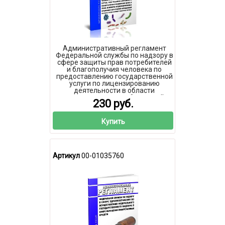
Административный регламент
Федеральной службы по надзору в
сфере защиты прав потребителей
и благополучия человека по
предоставлению государственной
услуги по лицензированию
деятельности в области
использования возбудителей
230 руб.
инфекционных заболеваний
человека и животных (за
исключением случая, если
Купить
указанная деятельность
осуществляется в медицинских
целях) и генно-инженерно-
модифицированных организмо
Артикул
00-01035760