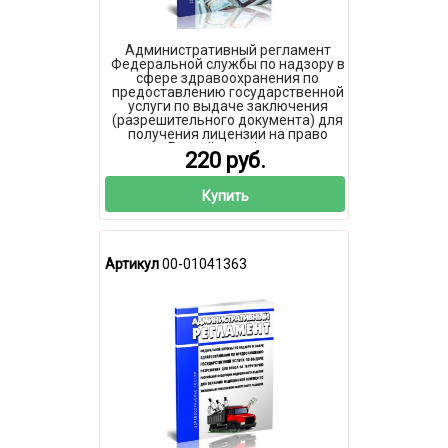
Административный регламент
Федеральной службы по надзору в
сфере здравоохранения по
предоставлению государственной
услуги по выдаче заключения
(разрешительного документа) для
получения лицензии на право
ввоза в Российскую Федерацию и
220 руб.
вывоза из Российской Федерации
органов и тканей человека, крови
и ее компонентов (за исключением
Купить
образцов биологических
материалов человека,
гемопоэтических стволовых
Артикул
00-01041363