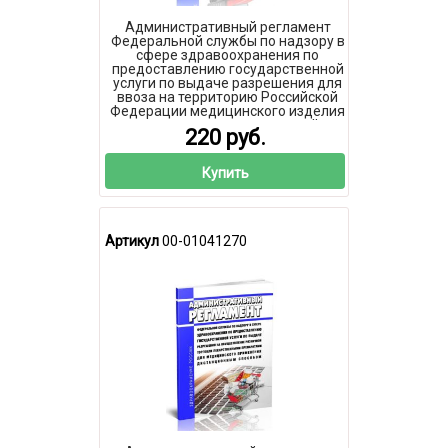
Административный регламент
Федеральной службы по надзору в
сфере здравоохранения по
предоставлению государственной
услуги по выдаче разрешения для
ввоза на территорию Российской
Федерации медицинского изделия
для оказания медицинской
220 руб.
помощи по жизненным
показаниям конкретного пациента
2026 год. Последняя редакция
Купить
Артикул
00-01041270