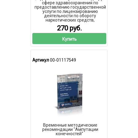
сфере здравоохранения по
предоставлению государственной
услуги по лицензированию
деятельности по обороту
наркотических средств,
психотропных веществ и их
270 руб.
прекурсоров, культивированию
наркосодержащих растений 2026
год. Последняя редакция
Купить
Артикул
00-01117549
Временные методические
рекомендации "Ампутации
конечностей"