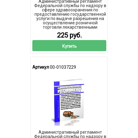
Административный регламент
Федеральной службы по надзору в
сфере здравоохранения по
предоставлению государственной
услуги по выдаче разрешения на
осуществление розничной
торговли лекарственными
препаратами для медицинского
225 руб.
применения дистанционным
способом 2026 год. Последняя
редакция
Купить
Артикул
00-01037229
Административный регламент
Федеральной службы по надзору в