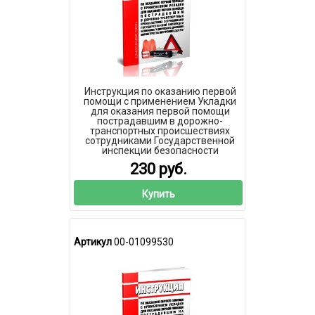
Инструкция по оказанию первой
помощи с применением Укладки
для оказания первой помощи
пострадавшим в дорожно-
транспортных происшествиях
сотрудниками Государственной
инспекции безопасности
дорожного движения
230 руб.
Министерства внутренних дел
Российской Федерации
Купить
Артикул
00-01099530