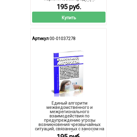
психотропных веществ 2026 год.
195 руб.
Последняя редакция
Купить
Артикул
00-01037278
Единый алгоритм
межведомственного и
межрегионального
взаимодействия по
предупреждению угрозы
возникновения чрезвычайных
ситуаций, связанных с заносом на
территорию Российской
195 руб.