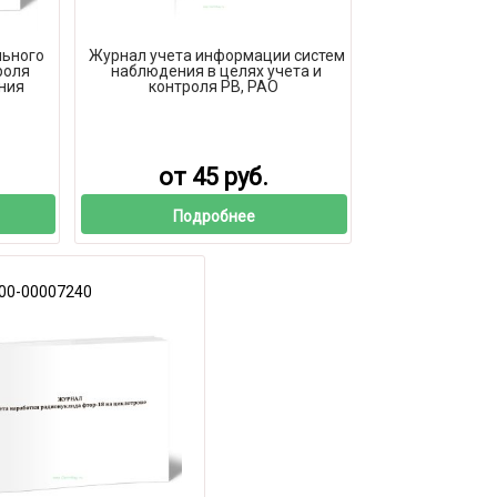
льного
Журнал учета информации систем
роля
наблюдения в целях учета и
ния
контроля РВ, РАО
от 45 руб.
Подробнее
00-00007240