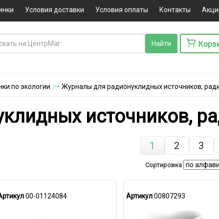
инки
Условия доставки
Условия оплаты
Контакты
Акци
Корз
ки по экологии
Журналы для радионуклидных источников, рад
клидных источников, р
1
2
3
Сортировка
Артикул
00-01124084
Артикул
00807293