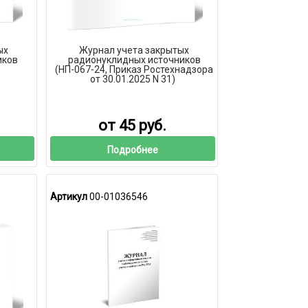
ых
Журнал учета закрытых
иков
радионуклидных источников
(НП-067-24, Приказ Ростехнадзора
от 30.01.2025 N 31)
от 45 руб.
Подробнее
Артикул
00-01036546