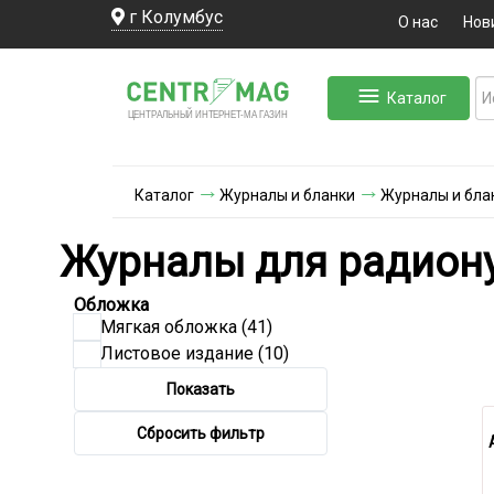
г Колумбус
О нас
Нов
Каталог
ЛЬНЫЙ ИНТЕРНЕТ-МА
ЦЕНТ
Р
А
Г
А
ЗИН
Каталог
Журналы и бланки
Журналы и блан
Журналы для радиону
Обложка
Мягкая обложка
(41)
Листовое издание
(10)
Показать
Сбросить фильтр