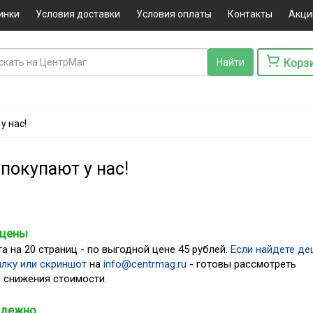
инки
Условия доставки
Условия оплаты
Контакты
Акци
Корз
у нас!
покупают у нас!
 цены
а на 20 страниц - по выгодной цене 45 рублей.
Если найдете де
лку или скриншот
на
info@centrmag.ru
- готовы рассмотреть
 снижения стоимости.
адежно