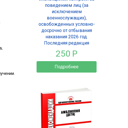
поведением лиц (за
исключением
военнослужащих),
ы
освобожденных условно-
досрочно от отбывания
наказания 2026 год.
Последняя редакция
а,
250 Р
Подробнее
лучении.