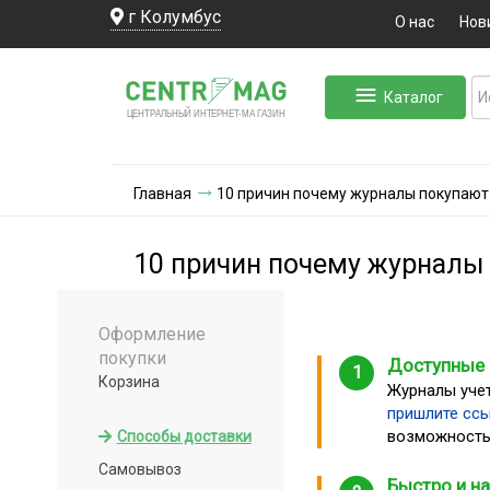
г Колумбус
О нас
Нов
Каталог
ЛЬНЫЙ ИНТЕРНЕТ-МА
ЦЕНТ
Р
А
Г
А
ЗИН
Главная
10 причин почему журналы покупают 
10 причин почему журналы 
Оформление
покупки
Доступные
1
Корзина
Журналы учет
пришлите ссы
возможность
Способы доставки
Самовывоз
Быстро и н