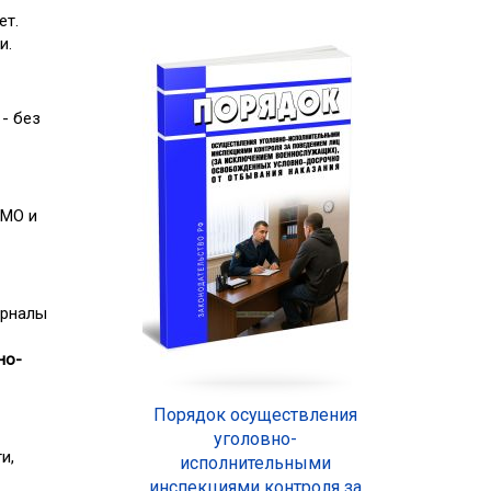
ет.
и.
 - без
 МО и
урналы
но-
Порядок осуществления
уголовно-
и,
исполнительными
инспекциями контроля за