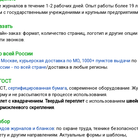
 журналов в течение 1-2 рабочих дней. Опыт работы более 19 л
м с государственными учреждениями и крупными предприятиям
азать
йн-заказ: формат, количество страниц, логотип и другие опции
ти звонков.
о всей России
 Москве
,
курьерская доставка по МО
,
1000+ пунктов выдачи
по
ссии - по всей стране
/доставка в любые регионы.
 ГОСТ
ОСТ,
сертифицированная бумага
, современное оборудование. Ж
рму и не рассыпаются в процессе использования.
лет с квадрачением
.
Твердый переплет
с использованием
швей
ермоклеевого скрепления
.
ыбор
идов журналов и бланков
: по охране труда, технике безопасност
ету и другим направлениям. Актуальные формы и шаблоны,