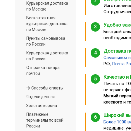
2
Курьерская доставка
Изготовление
по Москве
Сотрудничае
Бесконтактная
курьерская доставка
Удобно зак
3
по Москве
Быстрый онла
необходимос
Пункты самовывоза
по России
Доставка п
4
Курьерская доставка
Самовывоз в
по России
РФ,
Почта Ро
Отправка товара
почтой
Качество и
5
Печать по Г
Способы оплаты
не теряют фо
Мягкий переп
Яндекс деньги
клеевого
и
т
Золотая корона
Платежные
Широкий в
6
терминалы по всей
Более 1000 в
России
медицине, уч