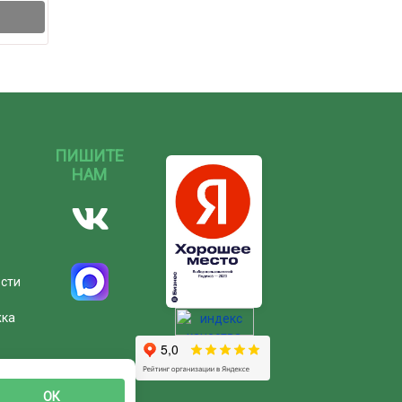
ПИШИТЕ
НАМ
ости
жка
ОК