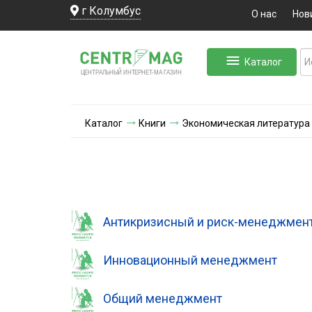
г Колумбус
О нас
Нов
Каталог
ЛЬНЫЙ ИНТЕРНЕТ-МА
ЦЕНТ
Р
А
Г
А
ЗИН
Каталог
Книги
Экономическая литература
Антикризисный и риск-менеджмен
Инновационный менеджмент
Общий менеджмент