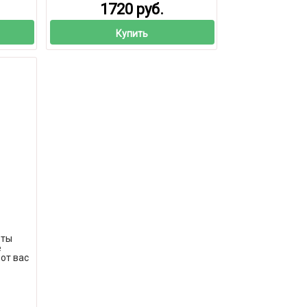
1720 руб.
Купить
еты
е
от вас