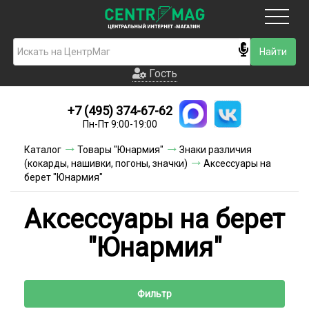
Москва
Гость
Гость
+7 (495) 374-67-62
Новинки
Пн-Пт 9:00-19:00
Условия доставки
Каталог
Товары "Юнармия"
Знаки различия
(кокарды, нашивки, погоны, значки)
Аксессуары на
Условия оплаты
берет "Юнармия"
Контакты
Аксессуары на берет
Акции и скидки
"Юнармия"
Фильтр