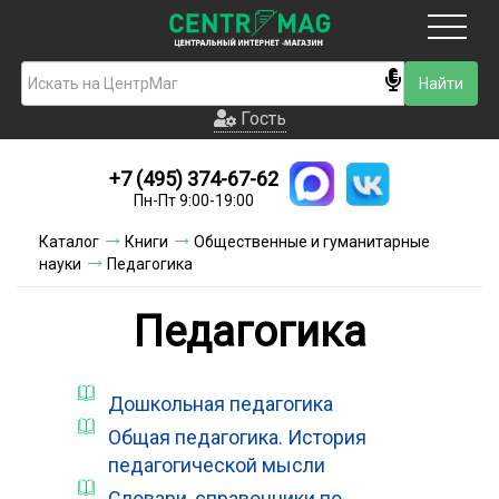
Москва
Гость
Гость
+7 (495) 374-67-62
Новинки
Пн-Пт 9:00-19:00
Условия доставки
Каталог
Книги
Общественные и гуманитарные
науки
Педагогика
Условия оплаты
Педагогика
Контакты
Акции и скидки
Дошкольная педагогика
Общая педагогика. История
педагогической мысли
Словари, справочники по