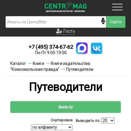
Москва
Гость
Гость
+7 (495) 374-67-62
Новинки
Пн-Пт 9:00-19:00
Условия доставки
Каталог
Книги
Книги издательства
"Комсомольская правда"
Путеводители
Условия оплаты
Путеводители
Контакты
Акции и скидки
Фильтр
Сортировка
Выводить по: