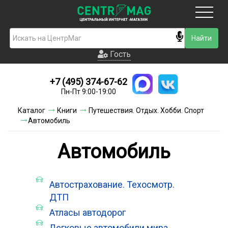
Москва
Гость
Гость
+7 (495) 374-67-62
Новинки
Пн-Пт 9:00-19:00
Условия доставки
Каталог
Книги
Путешествия. Отдых. Хобби. Спорт
Автомобиль
Условия оплаты
Автомобиль
Контакты
Акции и скидки
Автострахование. Техосмотр.
ДТП
Атласы автодорог
Легковые автомобили мира