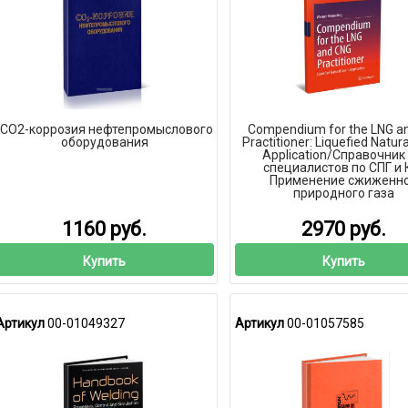
CO2-коррозия нефтепромыслового
Compendium for the LNG a
оборудования
Practitioner: Liquefied Natura
Application/Справочник
специалистов по СПГ и 
Применение сжиженн
природного газа
1160 руб.
2970 руб.
Купить
Купить
Артикул
00-01049327
Артикул
00-01057585