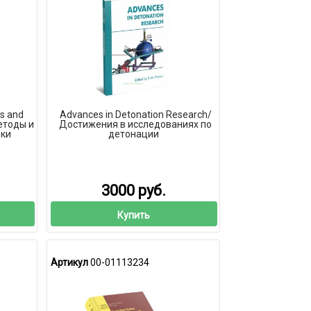
s and
Advances in Detonation Research/
етоды и
Достижения в исследованиях по
рки
детонации
3000 руб.
Купить
Артикул
00-01113234