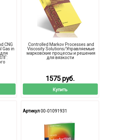
nd CNG
Controlled Markov Processes and
l Gas in
Viscosity Solutions/Управляемые
 для
марковские процессы и решения
КПГ:
для вязкости
ого
1575 руб.
Купить
Артикул
00-01091931