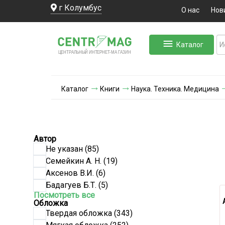
г Колумбус
О нас
Нов
Каталог
ЛЬНЫЙ ИНТЕРНЕТ-МА
ЦЕНТ
Р
А
Г
А
ЗИН
Каталог
Книги
Наука. Техника. Медицина
Автор
Не указан
(85)
Семейкин А. Н.
(19)
Аксенов В.И.
(6)
Бадагуев Б.Т.
(5)
Посмотреть все
Обложка
Твердая обложка
(343)