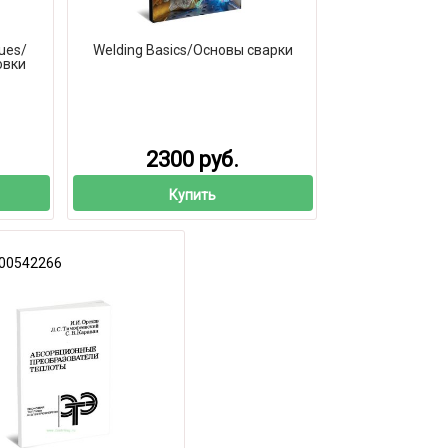
ues/
Welding Basics/Основы сварки
овки
2300 руб.
Купить
00542266