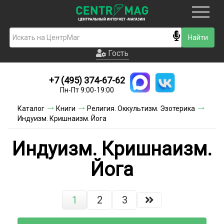
Москва
Гость
Гость
+7 (495) 374-67-62
Новинки
Пн-Пт 9:00-19:00
Условия доставки
Каталог
Книги
Религия. Оккультизм. Эзотерика
Индуизм. Кришнаизм. Йога
Условия оплаты
Индуизм. Кришнаизм.
Контакты
Йога
Акции и скидки
1
2
3