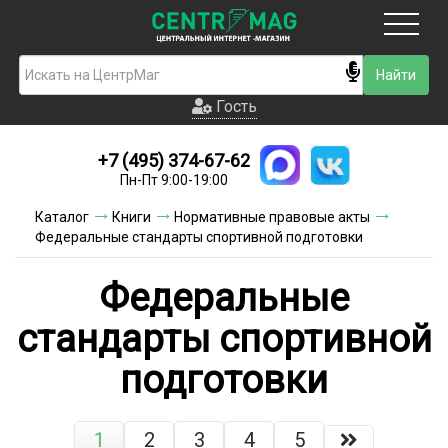
Москва
Гость
Гость
+7 (495) 374-67-62
Новинки
Пн-Пт 9:00-19:00
Условия доставки
Каталог
Книги
Нормативные правовые акты
Федеральные стандарты спортивной подготовки
Условия оплаты
Федеральные
Контакты
стандарты спортивной
Акции и скидки
подготовки
1
2
3
4
5