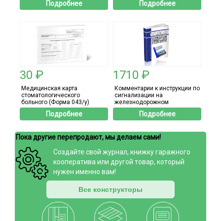
Подробнее
Подробнее
ремонту объекта
капитального строительства
30 ₽
1710 ₽
Медицинская карта
Комментарии к инструкции по
стоматологического
сигнализации на
больного (Форма 043/у)
железнодорожном
транспорте Российской
Подробнее
Подробнее
Федерации (Приложение №1
к Правилам технической
эксплуатации железных
Пока другие перепродают, мы делаем сами!
дорог Российской
Федерации)
Создайте свой журнал, книжку гаражного
кооператива или другой товар, который
нужен именно вам!
Все конструкторы