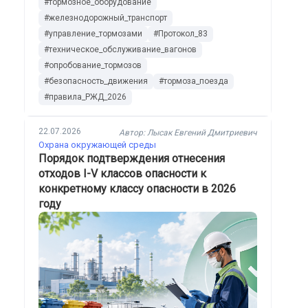
#тормозное_оборудование
необходимые меры для железнодорожных
#железнодорожный_транспорт
организаций.
#управление_тормозами
#Протокол_83
#техническое_обслуживание_вагонов
#опробование_тормозов
#безопасность_движения
#тормоза_поезда
#правила_РЖД_2026
22.07.2026
Автор: Лысак Евгений Дмитриевич
Охрана окружающей среды
Порядок подтверждения отнесения
отходов I-V классов опасности к
конкретному классу опасности в 2026
году