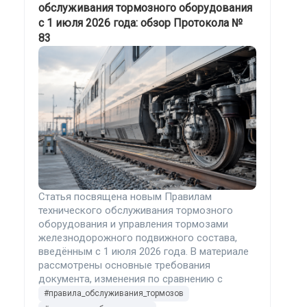
обслуживания тормозного оборудования
с 1 июля 2026 года: обзор Протокола №
83
Статья посвящена новым Правилам
технического обслуживания тормозного
оборудования и управления тормозами
железнодорожного подвижного состава,
введённым с 1 июля 2026 года. В материале
рассмотрены основные требования
документа, изменения по сравнению с
редакцией 2014 года, порядок опробования
#правила_обслуживания_тормозов
тормозов, действия работников и