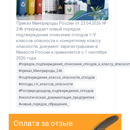
Приказ Минприроды России от 23.04.2026 №
246 утверждает новый порядок
подтверждения отнесения отходов I–V
классов опасности к конкретному классу
опасности; документ зарегистрирован в
Минюсте России и применяется с 1 сентября
2026 года.
#порядок_подтверждения_отнесения_отходов_к_классу_опаснос
#приказ_Минприроды_246
#подтверждение_класса_опасности_отходов
#отходы_I-V_классов_опасности
#Росприроднадзор_подтверждение_отходов
#экологическая_документация_предприятия
#новый_порядок_обращения_
Оплата за отзыв