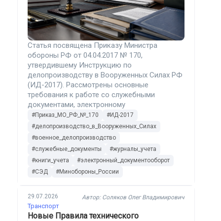
Статья посвящена Приказу Министра
обороны РФ от 04.04.2017 № 170,
утвердившему Инструкцию по
делопроизводству в Вооруженных Силах РФ
(ИД-2017). Рассмотрены основные
требования к работе со служебными
документами, электронному
документообороту, регистрации и контролю
#Приказ_МО_РФ_№_170
#ИД-2017
исполнения, а также формы книг и журналов
#делопроизводство_в_Вооруженных_Силах
учета с учетом редакции от 29 июня 2026
#военное_делопроизводство
года.
#служебные_документы
#журналы_учета
#книги_учета
#электронный_документооборот
#СЭД
#Минобороны_России
29.07.2026
Автор: Соляков Олег Владимирович
Транспорт
Новые Правила технического