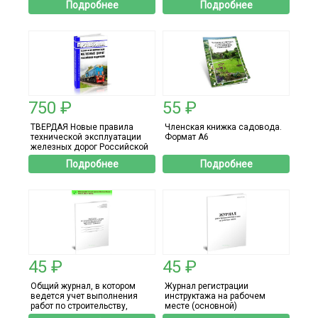
Подробнее
Подробнее
903н) - 8 страниц
750 ₽
55 ₽
ТВЕРДАЯ Новые правила
Членская книжка садовода.
технической эксплуатации
Формат А6
железных дорог Российской
Федерации (Приказ
Подробнее
Подробнее
Минтранса России от
23.06.2022 N 250) 2026 год.
Последняя редакция
45 ₽
45 ₽
Общий журнал, в котором
Журнал регистрации
ведется учет выполнения
инструктажа на рабочем
работ по строительству,
месте (основной)
реконструкции, капитальному