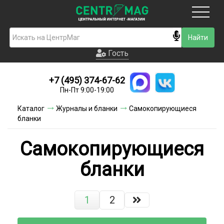
Москва
Гость
Гость
+7 (495) 374-67-62
Новинки
Пн-Пт 9:00-19:00
Условия доставки
Каталог
Журналы и бланки
Самокопирующиеся
бланки
Условия оплаты
Самокопирующиеся
Контакты
бланки
Акции и скидки
1
2