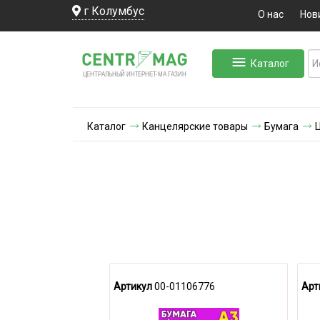
г Колумбус
О нас
Нов
Каталог
ЛЬНЫЙ ИНТЕРНЕТ-МА
ЦЕНТ
Р
А
Г
А
ЗИН
Каталог
Канцелярские товары
Бумага
Артикул
00-01106776
Арт