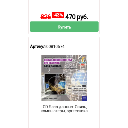
-43%
826
470 руб.
Купить
Артикул
00810574
CD База данных: Связь,
компьютеры, оргтехника