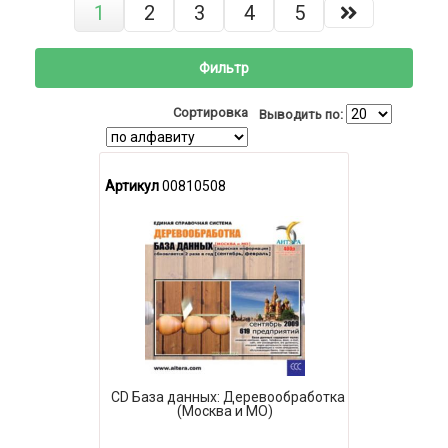
1
2
3
4
5
Фильтр
Сортировка
Выводить по:
Артикул
00810508
CD База данных: Деревообработка
(Москва и МО)