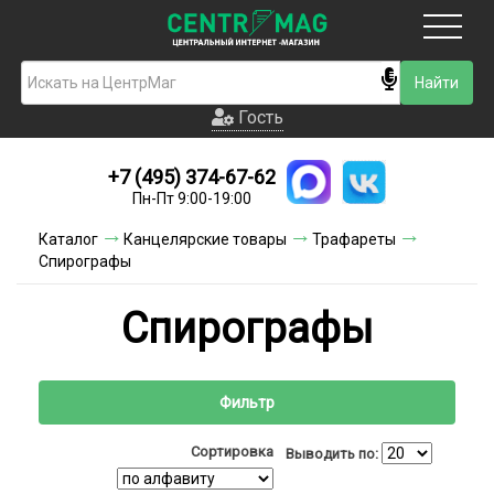
Москва
Гость
Гость
+7 (495) 374-67-62
Новинки
Пн-Пт 9:00-19:00
Условия доставки
Каталог
Канцелярские товары
Трафареты
Спирографы
Условия оплаты
Спирографы
Контакты
Акции и скидки
Фильтр
Сортировка
Выводить по: