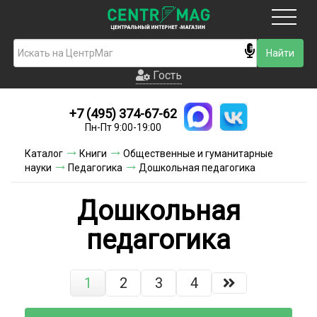
Москва
Гость
Гость
+7 (495) 374-67-62
Новинки
Пн-Пт 9:00-19:00
Условия доставки
Каталог
Книги
Общественные и гуманитарные
науки
Педагогика
Дошкольная педагогика
Условия оплаты
Дошкольная
Контакты
педагогика
Акции и скидки
1
2
3
4