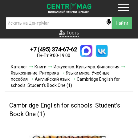
Москва
Гость
Гость
+7 (495) 374-67-62
Новинки
Пн-Пт 9:00-19:00
Условия доставки
Каталог
Книги
Искусство. Культура. Филология
Языкознание. Риторика
Языки мира. Учебные
Условия оплаты
пособия
Английский язык
Cambridge English for
schools. Student's Book One (1)
Контакты
Cambridge English for schools. Student's
Акции и скидки
Book One (1)