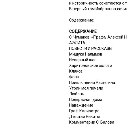
и историчность сочетаются с
В первый том Избранных сочин
Содержание:
СОДЕРЖАНИЕ
С. Чумаков. «Г’рафъ Алексей Н
АЭЛИТА
ПОВЕСТИ И РАССКАЗЫ
Мишука Налымов
Неверный шаг
Харитоновское золото
Клякса
Фавн
Приключения Растегина
Утоли моя печали
Любовь
Прекрасная дама
Наваждение
Граф Калиостро
Детство Никиты
Комментарии С. Валова