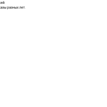
жей.
казы разных лет.