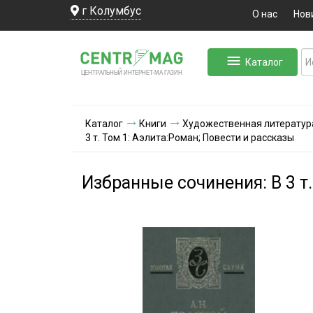
г Колумбус
О нас
Нов
Каталог
ЛЬНЫЙ ИНТЕРНЕТ-МА
ЦЕНТ
Р
А
Г
А
ЗИН
Каталог
Книги
Художественная литератур
3 т. Том 1: Аэлита:Роман; Повести и рассказы
Избранные сочинения: В 3 т