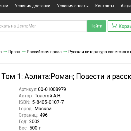
инки
Условия доставки
Условия оплаты
Контакты
Акци
Корз
а
Проза
Российская проза
Русская литература советского
. Том 1: Аэлита:Роман; Повести и расс
Артикул:
00-01008979
Автор:
Толстой А.Н.
ISBN:
5-8405-0107-7
Город:
Москва
Страниц:
496
Год:
2002
Вес:
500 г