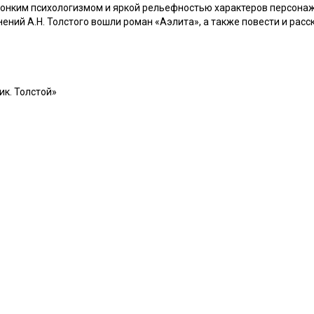
 тонким психологизмом и яркой рельефностью характеров персона
ений А.Н. Толстого вошли роман «Аэлита», а также повести и расс
ик. Толстой»