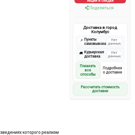
Акции и скидки
Поделиться
Доставка в город
Колумбус
Пункты
Нет
📍
самовывоза
данных
Курьерская
Нет
🚚
доставка
данных
Показать
Подробнее
все
о доставке
способы
Рассчитать стоимость
доставки
изведениях которого реализм