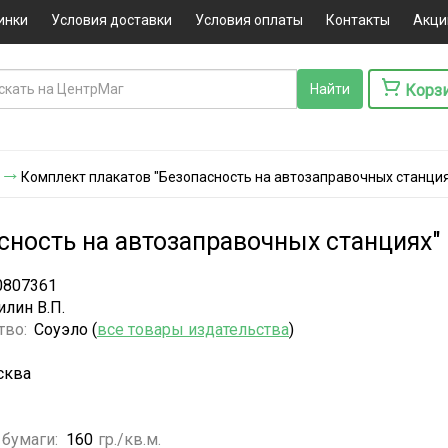
инки
Условия доставки
Условия оплаты
Контакты
Акци
Корз
Комплект плакатов "Безопасность на автозаправочных станциях
ность на автозаправочных станциях" 
0807361
илин В.П.
тво:
Соуэло (
все товары издательства
)
сква
 бумаги:
160
гр./кв.м.