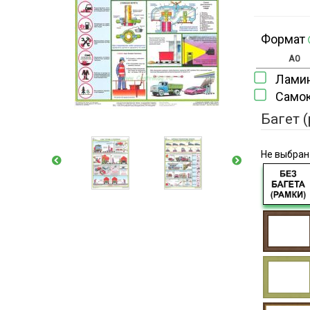
Формат
A0
Лами
Само
Багет 
Не выбран