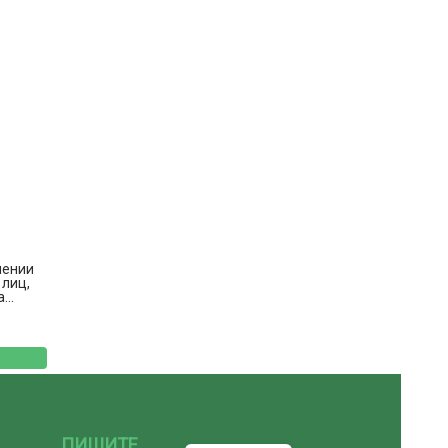
чении
 лиц,
..
ПИШИТЕ