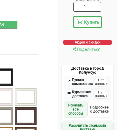
Купить
A4
Акции и скидки
Поделиться
Доставка в город
Колумбус
Пункты
Нет
📍
самовывоза
данных
Курьерская
Нет
🚚
доставка
данных
Показать
Подробнее
все
о доставке
способы
Рассчитать стоимость
доставки