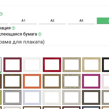
A1
A2
A3
нация
клеющаяся бумага
(рама для плаката)