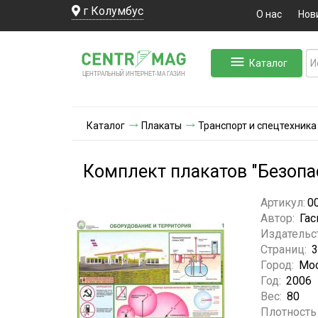
г Колумбус
О нас
Нов
Каталог
ЛЬНЫЙ ИНТЕРНЕТ-МА
ЦЕНТ
Р
А
Г
А
ЗИН
Каталог
Плакаты
Транспорт и спецтехника
Комплект плакатов "Безопас
Артикул:
0
Автор:
Гас
Издательс
Страниц:
3
Город:
Мо
Год:
2006
Вес:
80
Плотность