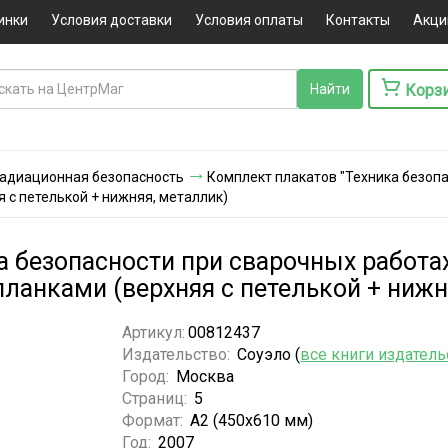
инки
Условия доставки
Условия оплаты
Контакты
Акци
Корз
 радиационная безопасность
Комплект плакатов "Техника безопас
 с петелькой + нижняя, металлик)
 безопасности при сварочных работах"
анками (верхняя с петелькой + нижн
Артикул:
00812437
Издательство:
Соуэло (
все книги издатель
Город:
Москва
Страниц:
5
Формат:
А2 (450x610 мм)
Год:
2007