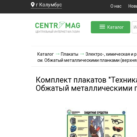
г Колумбус
О нас
Нов
Каталог
ЛЬНЫЙ ИНТЕРНЕТ-МА
ЦЕНТ
Р
А
Г
А
ЗИН
Каталог
Плакаты
Электро-, химическая и
см. Обжатый металлическими планками (верхняя
Комплект плакатов "Техника
Обжатый металлическими пл