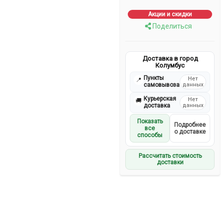
Акции и скидки
Поделиться
Доставка в город
Колумбус
Пункты
Нет
📍
самовывоза
данных
Курьерская
Нет
🚚
доставка
данных
Показать
Подробнее
все
о доставке
способы
Рассчитать стоимость
доставки