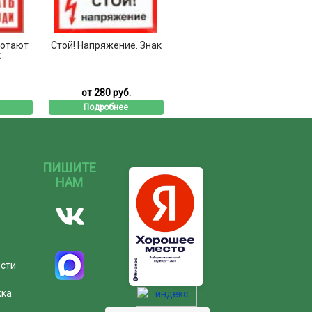
ботают
Стой! Напряжение. Знак
к
от 280 руб.
Подробнее
ПИШИТЕ
НАМ
ости
жка