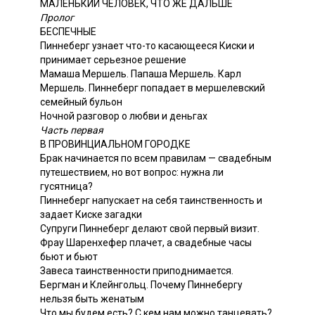
МАЛЕНЬКИЙ ЧЕЛОВЕК, ЧТО ЖЕ ДАЛЬШЕ
Пролог
БЕСПЕЧНЫЕ
Пиннеберг узнает что-то касающееся Киски и
принимает серьезное решение
Мамаша Мершель. Папаша Мершель. Карл
Мершель. Пиннеберг попадает в мершелевский
семейный бульон
Ночной разговор о любви и деньгах
Часть первая
В ПРОВИНЦИАЛЬНОМ ГОРОДКЕ
Брак начинается по всем правилам — свадебным
путешествием, но вот вопрос: нужна ли
гусятница?
Пиннеберг напускает на себя таинственность и
задает Киске загадки
Супруги Пиннеберг делают свой первый визит.
Фрау Шаренхефер плачет, а свадебные часы
бьют и бьют
Завеса таинственности приподнимается.
Бергман и Клейнгольц. Почему Пиннебергу
нельзя быть женатым
Что мы будем есть? С кем нам можно танцевать?