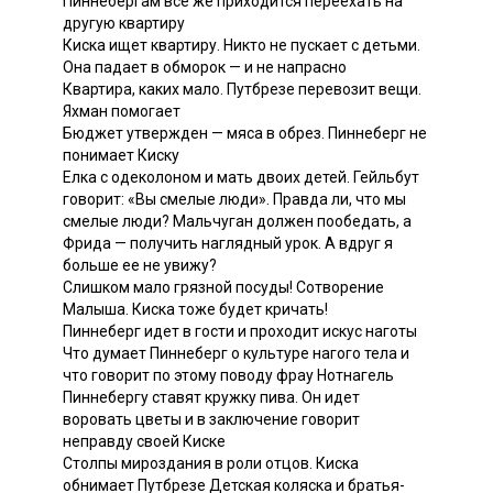
Пиннебергам все же приходится переехать на
другую квартиру
Киска ищет квартиру. Никто не пускает с детьми.
Она падает в обморок — и не напрасно
Квартира, каких мало. Путбрезе перевозит вещи.
Яхман помогает
Бюджет утвержден — мяса в обрез. Пиннеберг не
понимает Киску
Елка с одеколоном и мать двоих детей. Гейльбут
говорит: «Вы смелые люди». Правда ли, что мы
смелые люди? Мальчуган должен пообедать, а
Фрида — получить наглядный урок. А вдруг я
больше ее не увижу?
Слишком мало грязной посуды! Сотворение
Малыша. Киска тоже будет кричать!
Пиннеберг идет в гости и проходит искус наготы
Что думает Пиннеберг о культуре нагого тела и
что говорит по этому поводу фрау Нотнагель
Пиннебергу ставят кружку пива. Он идет
воровать цветы и в заключение говорит
неправду своей Киске
Столпы мироздания в роли отцов. Киска
обнимает Путбрезе Детская коляска и братья-