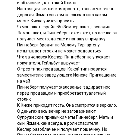
и объясняет, кто такой Яхман
Настоящая княжеская кровать, только уж очень
дорогая. Яхман слыхом не слыхал ни о каком
месте. Киска учится просить
Яхман лжет, фрейлейн Землер лжет, господин
Леман лжет, и Пиннеберг тоже лжет, но все же он
получает место, да еще и папашу в придачу
Пиннеберг бродит по Малому Тиргартену,
испытывает страх и не может радоваться
Что за человек Кеслер. Пиннеберг не упускает
покупателя. Гейльбут выручает
О трех типах продавцов. Какой тип нравится
заместителю заведующего Иенеке. Приглашение
на чай
Пиннеберг получает жалованье, задирает нос
перед продавцом и приобретает туалетный
столик
К Киске приходит гость. Она смотрится в зеркало.
О деньгах весь вечер не заговаривают
Супружеские привычки четы Пиннеберг. Мать и
сын. Яхман, как всегда, в роли спасителя
Кеслер разоблачен и получает пощечину. Но