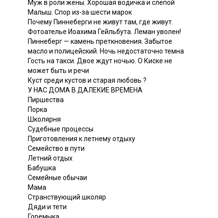
Муж в роли жены. Хорошая водичка и слепой
Малыш. Спор из-за шести марок
Почему Пиннеберги не живут там, где живут.
Фотоателье Иоахима Гейльбута. Леман уволен!
Пиннеберг — камень преткновения. Забытое
масло и полицейский. Ночь недостаточно темна
Гость на такси. Двое ждут ночью. О Киске не
может быть и речи
Куст среди кустов и старая любовь ?
У НАС ДОМА В ДАЛЕКИЕ ВРЕМЕНА
Пиршества
Порка
Школярня
Судебные процессы
Приготовления к летнему отдыху
Семейство в пути
Летний отдых
Бабушка
Семейные обычаи
Мама
Странствующий школяр
Дяди и тети
Горемыка