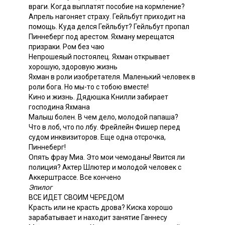
враги. Когда выплатят пособие на кормление?
Апрель нагоняет страху. Гейльбут приходит на
помощь. Куда делся Гейльбут? Гейльбут пропал
Пиннеберг под арестом. Яхману мерещатся
призраки. Ром без чаю
Непрошеяый постоялец. Яхман открывает
хорошую, здоровую жизнь
Яхман в роли изобретателя. Маленький человек в
роли бога. Но мы-то с тобою вместе!
Кино и жизнь. Дядюшка Книлли забирает
господина Яхмана
Малыш болен. В чем дело, молодой папаша?
Что в лоб, что по лбу. Фрейлейн Фишер перед
судом инквизиторов. Еще одна отсрочка,
Пиннеберг!
Опять фрау Миа. Это мои чемоданы! Явится ли
полиция? Актер Шлютер и молодой человек с
Аккерштрассе. Все кончено
Эпилог
ВСЕ ИДЕТ СВОИМ ЧЕРЕДОМ
Красть или не красть дрова? Киска хорошо
зарабатывает и находит занятие Ганнесу