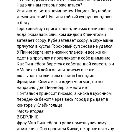
Надо ли нам теперь пожениться?
Измывательство начинается. Нацист Лаутербах,
демонический Шульц и тайный супруг попадают
в беду
Гороховый суп приготовлен, письмо написано, но
вода оказалась слишком жидкой Клейнгольц
затевает ссору. Кубе затевает ссору, а служащие
прячутся в кусты. Гороховый суп снова не удался
У Пиннеберга нет никаких планов, и все же он
едет на прогулку и привлекает к себе внимание
Как Пиннеберг борется с собственной совестью и
с Марихен Клейнгольц и почему все же
оказывается слишком поздно Господин
Фридрихе. Семга и господин Бергман, но все
напрасно: для Пиннеберга места нет
Почтальон приносит письмо, а Киска в кухонном
переднике бежит через весь город и рыдает в
конторе у Клейнгольца
Часть вторая
В БЕРЛИНЕ
Фрау Миа Пиннеберг в роли помехи уличному
движению. Она нравится Киске, не нравится сыну