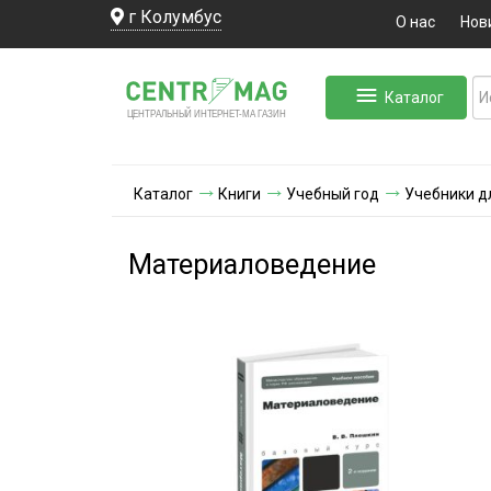
г Колумбус
О нас
Нов
Каталог
ЛЬНЫЙ ИНТЕРНЕТ-МА
ЦЕНТ
Р
А
Г
А
ЗИН
Каталог
Книги
Учебный год
Учебники д
Материаловедение