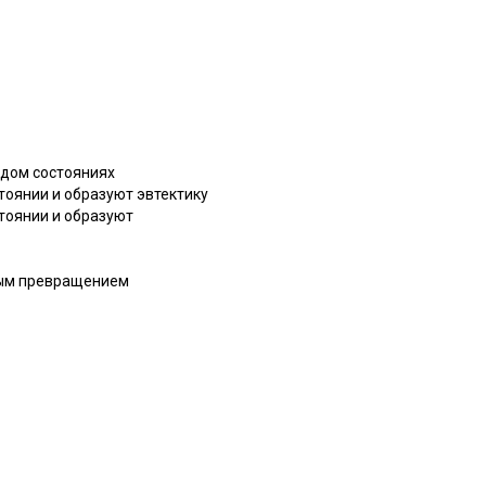
рдом состояниях
тоянии и образуют эвтектику
тоянии и образуют
ным превращением