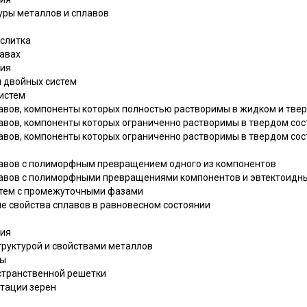
уры металлов и сплавов
 слитка
лавах
ния
я двойных систем
систем
лавов, компоненты которых полностью растворимы в жидком и тве
авов, компоненты которых ограниченно растворимы в твердом сос
лавов, компоненты которых ограниченно растворимы в твердом сос
лавов с полиморфным превращением одного из компонентов
плавов с полиморфными превращениями компонентов и эвтектоид
стем с промежуточными фазами
ие свойства сплавов в равновесном состоянии
ния
труктурой и свойствами металлов
ры
странственной решетки
нтации зерен