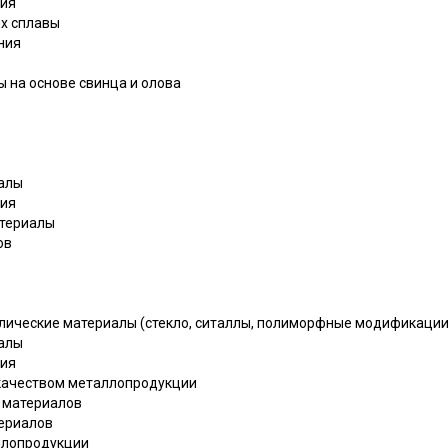
ния
их сплавы
ния
 на основе свинца и олова
иалы
ния
атериалы
ов
ллические материалы (стекло, ситаллы, полиморфные модификации
иалы
ния
 качеством металлопродукции
 материалов
териалов
аллопродукции