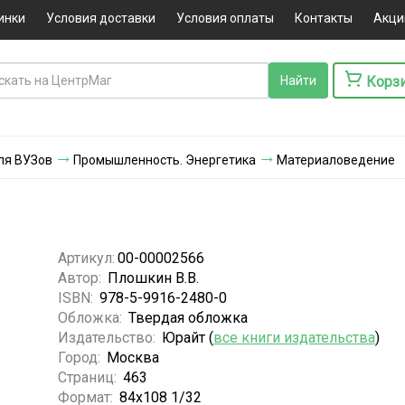
инки
Условия доставки
Условия оплаты
Контакты
Акци
Корз
ля ВУЗов
Промышленность. Энергетика
Материаловедение
Артикул:
00-00002566
Автор:
Плошкин В.В.
ISBN:
978-5-9916-2480-0
Обложка:
Твердая обложка
Издательство:
Юрайт (
все книги издательства
)
Город:
Москва
Страниц:
463
Формат:
84x108 1/32