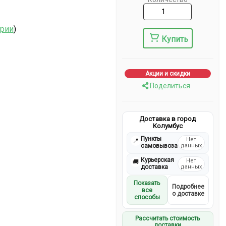
ерии
)
Купить
Акции и скидки
Поделиться
Доставка в город
Колумбус
Пункты
Нет
📍
самовывоза
данных
Курьерская
Нет
🚚
доставка
данных
Показать
Подробнее
все
о доставке
способы
Рассчитать стоимость
доставки