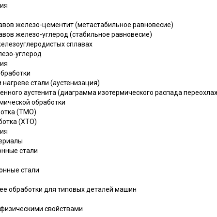
ния
лавов железо-цементит (метастабильное равновесие)
лавов железо-углерод (стабильное равновесие)
железоуглеродистых сплавах
лезо-углерод
ния
обработки
 нагреве стали (аустенизация)
енного аустенита (диаграмма изотермического распада переохла
рмической обработки
ботка (ТМО)
ботка (ХТО)
ния
териалы
онные стали
ионные стали
а ее обработки для типовых деталей машин
и физическими свойствами