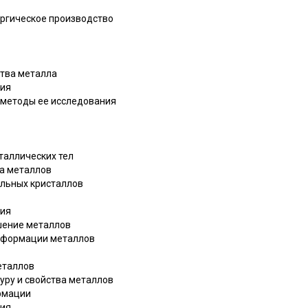
ургическое производство
ства металла
ния
и методы ее исследования
сталлических тел
ра металлов
альных кристаллов
ния
шение металлов
деформации металлов
еталлов
туру и свойства металлов
ормации
ния