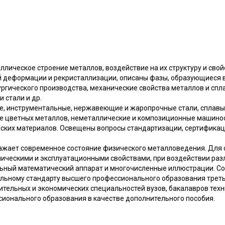
ллическое строение металлов, воздействие на их структуру и сво
й деформации и рекристаллизации, описаны фазы, образующиеся 
ргического производства, механические свойства металлов и спл
 стали и др.
е, инструментальные, нержавеющие и жаропрочные стали, сплавы
ве цветных металлов, неметаллические и композиционные машино
ских материалов. Освещены вопросы стандартизации, сертификац
ажает современное состояние физического металловедения. Для 
ническими и эксплуатационными свойствами, при воздействии раз
ьный математический аппарат и многочисленные иллюстрации. С
льному стандарту высшего профессионального образования треть
тельных и экономических специальностей вузов, бакалавров техни
ионального образования в качестве дополнительного пособия.