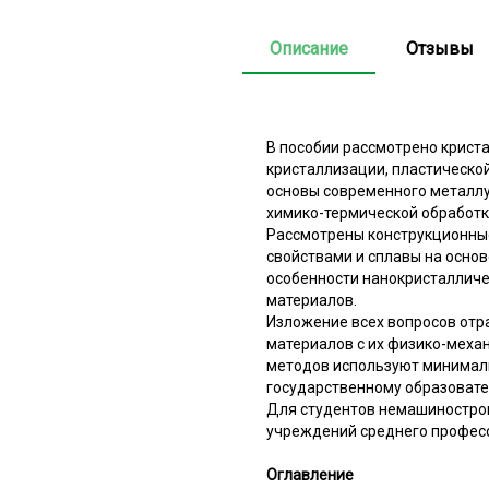
Описание
Отзывы
В пособии рассмотрено криста
кристаллизации, пластическо
основы современного металлу
химико-термической обработки
Рассмотрены конструкционны
свойствами и сплавы на осно
особенности нанокристалличе
материалов.
Изложение всех вопросов отр
материалов с их физико-меха
методов используют минимал
государственному образовате
Для студентов немашинострои
учреждений среднего професс
Оглавление