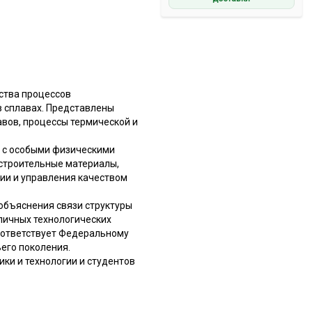
йства процессов
в сплавах. Представлены
авов, процессы термической и
 с особыми физическими
строительные материалы,
ии и управления качеством
объяснения связи структуры
личных технологических
оответствует Федеральному
его поколения.
ки и технологии и студентов