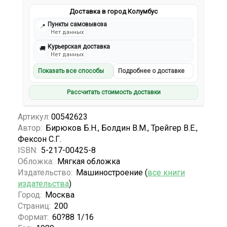
Доставка в город Колумбус
Пункты самовывоза
📍
Нет данных
Курьерская доставка
🚚
Нет данных
Показать все способы
Подробнее о доставке
Рассчитать стоимость доставки
Артикул:
00542623
Автор:
Бирюков Б.Н., Болдин В.М., Трейгер В.Е.,
Фексон С.Г.
ISBN:
5-217-00425-8
Обложка:
Мягкая обложка
Издательство:
Машиностроение (
все книги
издательства
)
Город:
Москва
Страниц:
200
Формат:
60?88 1/16