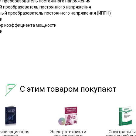
й преобразователь постоянного напряжения
й преобразователь постоянного напряжения
ный преобразователь постоянного напряжения (ИППН)
чи
тор коэффициента мощности
чи
С этим товаром покупают
яризационная
Электротехника и
Спектральны
оптика
электроника в
временной ан