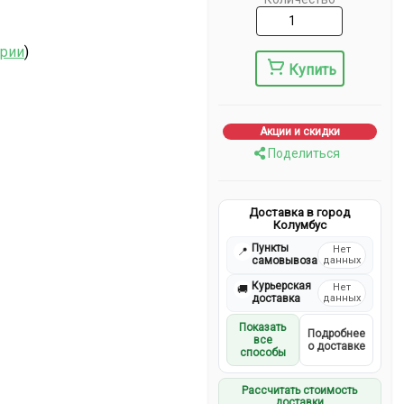
ерии
)
Купить
Акции и скидки
Поделиться
Доставка в город
Колумбус
Пункты
Нет
📍
самовывоза
данных
Курьерская
Нет
🚚
доставка
данных
Показать
Подробнее
все
о доставке
способы
Рассчитать стоимость
доставки