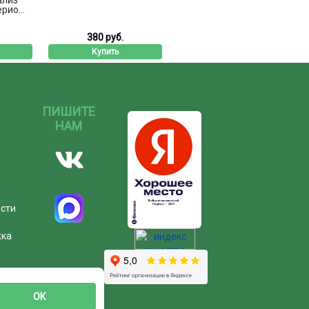
рио...
380 руб.
Купить
ПИШИТЕ
НАМ
ости
жка
ОК