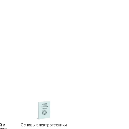
й и
Основы электротехники
ализ