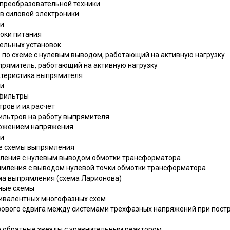
 преобразовательной техники
тв силовой электроники
чи
оки питания
тельных установок
 по схеме с нулевым выводом, работающий на активную нагрузку
прямитель, работающий на активную нагрузку
актеристика выпрямителя
чи
 фильтры
ров и их расчет
ильтров на работу выпрямителя
ножением напряжения
чи
ые схемы выпрямления
мления с нулевым выводом обмотки трансформатора
ямления с выводом нулевой точки обмотки трансформатора
ема выпрямления (схема Ларионова)
ные схемы
квивалентных многофазных схем
азового сдвига между системами трехфазных напряжений при пост
ве обратные звезды с уравнительным реактором