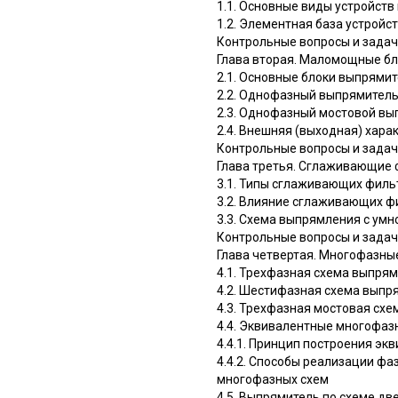
1.1. Основные виды устройств
1.2. Элементная база устройс
Контрольные вопросы и зада
Глава вторая. Маломощные бл
2.1. Основные блоки выпрями
2.2. Однофазный выпрямитель
2.3. Однофазный мостовой вы
2.4. Внешняя (выходная) хар
Контрольные вопросы и зада
Глава третья. Сглаживающие
3.1. Типы сглаживающих фильт
3.2. Влияние сглаживающих ф
3.3. Схема выпрямления с ум
Контрольные вопросы и зада
Глава четвертая. Многофазн
4.1. Трехфазная схема выпря
4.2. Шестифазная схема выпр
4.3. Трехфазная мостовая сх
4.4. Эквивалентные многофаз
4.4.1. Принцип построения э
4.4.2. Способы реализации ф
многофазных схем
4.5. Выпрямитель по схеме д