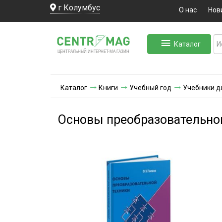
г Колумбус
О нас
Нов
Каталог
ЛЬНЫЙ ИНТЕРНЕТ-МА
ЦЕНТ
Р
А
Г
А
ЗИН
Каталог
Книги
Учебный год
Учебники д
Основы преобразовательно