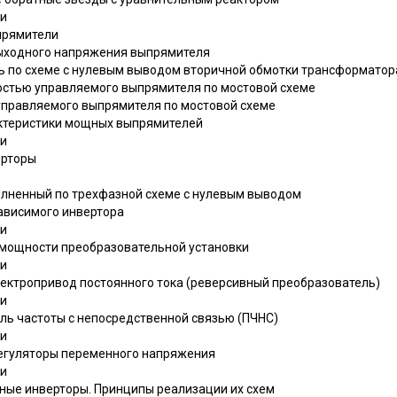
чи
прямители
выходного напряжения выпрямителя
ь по схеме с нулевым выводом вторичной обмотки трансформатор
ностью управляемого выпрямителя по мостовой схеме
ууправляемого выпрямителя по мостовой схеме
актеристики мощных выпрямителей
чи
ерторы
полненный по трехфазной схеме с нулевым выводом
зависимого инвертора
чи
 мощности преобразовательной установки
чи
лектропривод постоянного тока (реверсивный преобразователь)
чи
ель частоты с непосредственной связью (ПЧНС)
чи
регуляторы переменного напряжения
чи
ные инверторы. Принципы реализации их схем