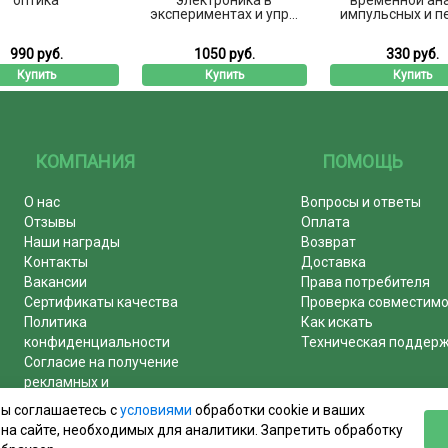
экспериментах и упр...
импульсных и пе
990 руб.
1050 руб.
330 руб.
Купить
Купить
Купить
КОМПАНИЯ
ПОМОЩЬ
О нас
Вопросы и ответы
Отзывы
Оплата
Наши награды
Возврат
Контакты
Доставка
Вакансии
Права потребителя
Сертификаты качества
Проверка совместим
Политика
Как искать
конфиденциальности
Техническая поддер
Согласие на получение
рекламных и
информационных рассылок
вы соглашаетесь с
условиями
обработки cookie и ваших
Почему журналы покупают у
на сайте, необходимых для аналитики. Запретить обработку
нас!