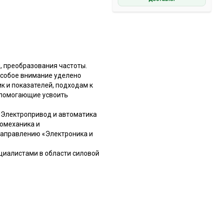
, преобразования частоты.
особое внимание уделено
к и показателей, подходам к
, помогающие усвоить
«Электропривод и автоматика
ромеханика и
направлению «Электроника и
циалистами в области силовой