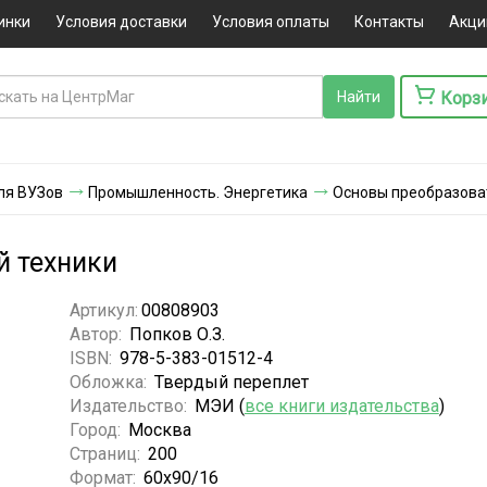
инки
Условия доставки
Условия оплаты
Контакты
Акци
Корз
ля ВУЗов
Промышленность. Энергетика
Основы преобразова
й техники
Артикул:
00808903
Автор:
Попков О.З.
ISBN:
978-5-383-01512-4
Обложка:
Твердый переплет
Издательство:
МЭИ (
все книги издательства
)
Город:
Москва
Страниц:
200
Формат:
60x90/16