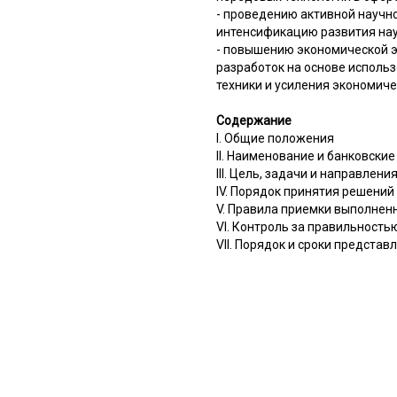
- проведению активной научн
интенсификацию развития наук
- повышению экономической э
разработок на основе исполь
техники и усиления экономиче
Содержание
I. Общие положения
II. Наименование и банковск
III. Цель, задачи и направлен
IV. Порядок принятия решений
V. Правила приемки выполнен
VI. Контроль за правильност
VII. Порядок и сроки предста