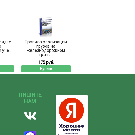
рядке
Правила реализации
о
грузов на
уче...
железнодорожном
транс...
175 руб.
Купить
ПИШИТЕ
НАМ