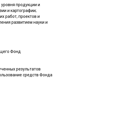
 уровня продукции и
зии и картографии;
х работ, проектов и
ения развитием науки и
ющего Фонд
ученных результатов
пользование средств Фонда