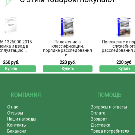
36.1326000.2015
Положение о
Положение о по
емка и ввод в
классификации,
служебног
сплуатацию ...
порядке расследования
расследования и 
и...
260 руб.
220 руб.
220 руб.
Купить
Купить
Купить
КОМПАНИЯ
ПОМОЩЬ
О нас
Вопросы и ответы
Отзывы
Оплата
Наши награды
Возврат
Контакты
Доставка
Вакансии
Права потребителя