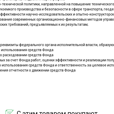
о-технической политики, направленной на повышение технического
оемкого производства и безопасности в сфере транспорта, геоде
ффективности научно-исследовательских и опытно-конструкторски
зования современных организационно-финансовых методов управл
ских требований, предъявляемых к их результатам;
ие реквизиты федерального органа исполнительной власти, образу
ия использования средств Фонда
 о расходовании средств Фонда
ных за счет Фонда работ, оценки эффективности и реализации пол
ью использования средств Фонда и ответственность за целевое ис
вления отчетности о движении средств Фонда
С этим товаром покупают