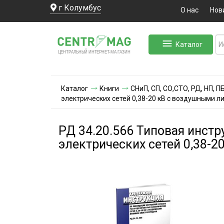
г Колумбус
О нас
Нов
Каталог
ЛЬНЫЙ ИНТЕРНЕТ-МА
ЦЕНТ
Р
А
Г
А
ЗИН
Каталог
Книги
СНиП, СП, СО,СТО, РД, НП, 
электрических сетей 0,38-20 кВ с воздушными 
РД 34.20.566 Типовая инст
электрических сетей 0,38-