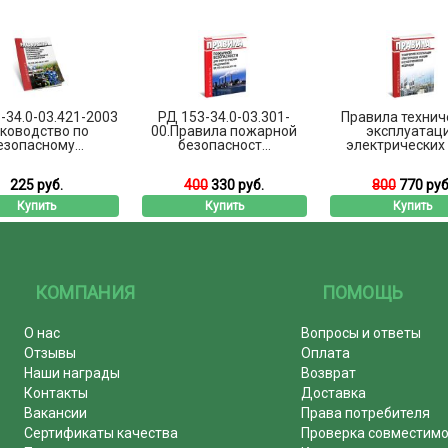
-34.0-03.421-2003
РД 153-34.0-03.301-
Правила технич
ководство по
00.Правила пожарной
эксплуатац
езопасному...
безопасност...
электрических с
225 руб.
400
330 руб.
800
770 руб
Купить
Купить
Купить
КОМПАНИЯ
ПОМОЩЬ
О нас
Вопросы и ответы
Отзывы
Оплата
Наши награды
Возврат
Контакты
Доставка
Вакансии
Права потребителя
Сертификаты качества
Проверка совместим