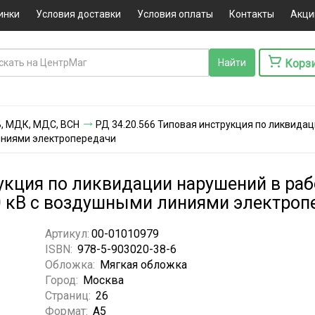
инки
Условия доставки
Условия оплаты
Контакты
Акци
Корз
ПБ, МДК, МДС, ВСН
РД 34.20.566 Типовая инструкция по ликвида
линиями электропередачи
рукция по ликвидации нарушений в ра
20 кВ с воздушными линиями электроп
Артикул:
00-01010979
ISBN:
978-5-903020-38-6
Обложка:
Мягкая обложка
Город:
Москва
Страниц:
26
Формат:
А5