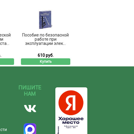
еской
Пособие по безопасной
ии
работе при
та...
эксплуатации элек...
.
610 руб.
Купить
ПИШИТЕ
НАМ
ости