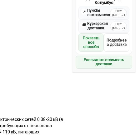
Колумбус
Пункты
Нет
📍
самовывоза
данных
Курьерская
Нет
🚚
доставка
данных
Показать
Подробнее
все
о доставке
способы
Рассчитать стоимость
доставки
рических сетей 0,38-20 кВ (в
 требующих от персонала
5-110 кВ, питающих