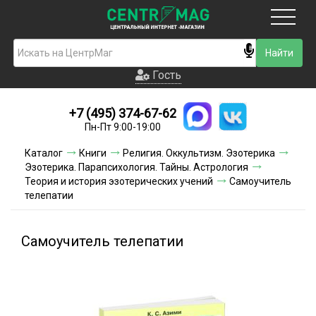
Москва
Гость
Гость
+7 (495) 374-67-62
Новинки
Пн-Пт 9:00-19:00
Условия доставки
Каталог
Книги
Религия. Оккультизм. Эзотерика
Эзотерика. Парапсихология. Тайны. Астрология
Условия оплаты
Теория и история эзотерических учений
Самоучитель
телепатии
Контакты
Самоучитель телепатии
Акции и скидки