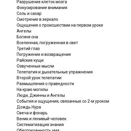
Разрушение клеток мозга
Фокусирование внимания
Соль и сахар
Смотрение в зеркало
Ощущения о происшествии на первом уроке
Ангелы
Богиня сна
Вселенная, погруженная в свет
Третий глаз
Погружение и возвращение
Райские кущи
Озвученные мысли
Телепатия и дыхательные упражнения
Второй урок телепатии
Размышления о праведности
На краю могилы
Люди, Джинны и Ангелы
События и ощущения, связанные со 2-м уроком
Дождь Нура
Свеча и фонарь
Веник и ленивый человек
Систематизация знания
Обеспокоенность ума