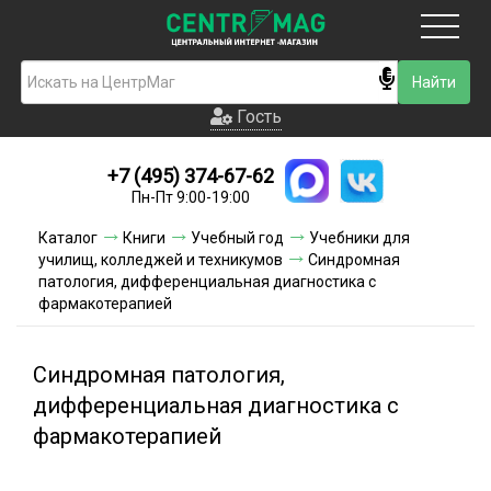
Москва
Гость
Гость
+7 (495) 374-67-62
Новинки
Пн-Пт 9:00-19:00
Условия доставки
Каталог
Книги
Учебный год
Учебники для
училищ, колледжей и техникумов
Синдромная
Условия оплаты
патология, дифференциальная диагностика с
фармакотерапией
Контакты
Синдромная патология,
Акции и скидки
дифференциальная диагностика с
фармакотерапией