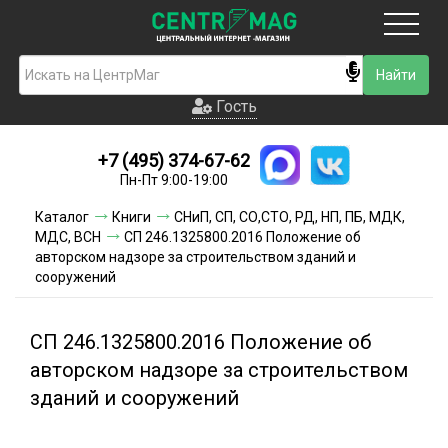
Москва
Гость
Гость
+7 (495) 374-67-62
Новинки
Пн-Пт 9:00-19:00
Условия доставки
Каталог
Книги
СНиП, СП, СО,СТО, РД, НП, ПБ, МДК,
МДС, ВСН
СП 246.1325800.2016 Положение об
Условия оплаты
авторском надзоре за строительством зданий и
сооружений
Контакты
СП 246.1325800.2016 Положение об
Акции и скидки
авторском надзоре за строительством
зданий и сооружений