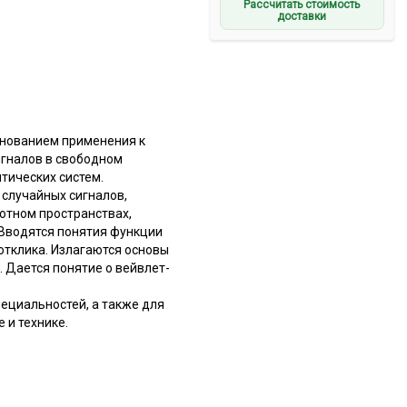
Рассчитать стоимость
доставки
снованием применения к
игналов в свободном
птических систем.
 случайных сигналов,
отном пространствах,
 Вводятся понятия функции
отклика. Излагаются основы
 Дается понятие о вейвлет-
ециальностей, а также для
 и технике.