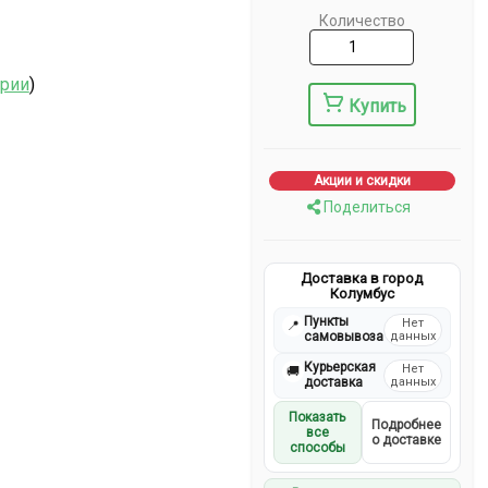
Количество
ерии
)
Купить
Акции и скидки
Поделиться
Доставка в город
Колумбус
Пункты
Нет
📍
самовывоза
данных
Курьерская
Нет
🚚
доставка
данных
Показать
Подробнее
все
о доставке
способы