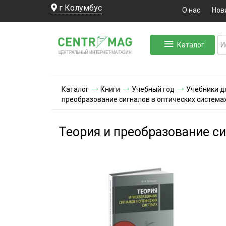
г Колумбус
О нас
Нов
Каталог
ЛЬНЫЙ ИНТЕРНЕТ-МА
ЦЕНТ
Р
А
Г
А
ЗИН
Каталог
Книги
Учебный год
Учебники д
преобразование сигналов в оптических система
Теория и преобразование си