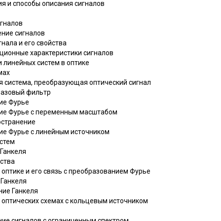
ия и способы описания сигналов
игналов
ение сигналов
гнала и его свойства
яционные характеристики сигналов
 линейных систем в оптике
мах
ая система, преобразующая оптический сигнал
 фазовый фильтр
ние Фурье
ние Фурье с переменным масштабом
ространение
ние Фурье с линейным источником
истем
 Ганкеля
йства
в оптике и его связь с преобразованием Фурье
 Ганкеля
ние Ганкеля
в оптических схемах с кольцевым источником
ние сигналов с ограниченным спектром