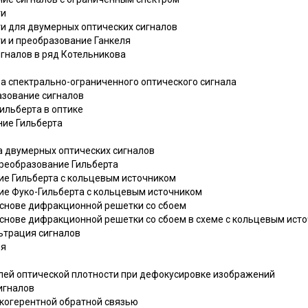
ти
ти для двумерных оптических сигналов
ти и преобразование Ганкеля
игналов в ряд Котельникова
ра спектрально-ограниченного оптического сигнала
азование сигналов
ильберта в оптике
ние Гильберта
а двумерных оптических сигналов
преобразование Гильберта
ние Гильберта с кольцевым источником
ние Фуко-Гильберта с кольцевым источником
 основе дифракционной решетки со сбоем
 основе дифракционной решетки со сбоем в схеме с кольцевым ист
ьтрация сигналов
ия
олей оптической плотности при дефокусировке изображений
игналов
 когерентной обратной связью