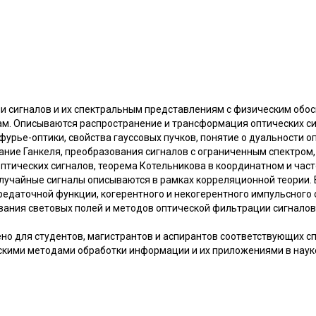
ии сигналов и их спектральным представлениям с физическим обо
м. Описываются распространение и трансформация оптических с
фурье-оптики, свойства гауссовых пучков, понятие о дуальности о
ние Ганкеля, преобразования сигналов с ограниченным спектром,
птических сигналов, теорема Котельникова в координатном и част
лучайные сигналы описываются в рамках корреляционной теории.
редаточной функции, когерентного и некогерентного импульсного 
вания световых полей и методов оптической фильтрации сигналов.
но для студентов, магистрантов и аспирантов соответствующих сп
ескими методами обработки информации и их приложениями в науке