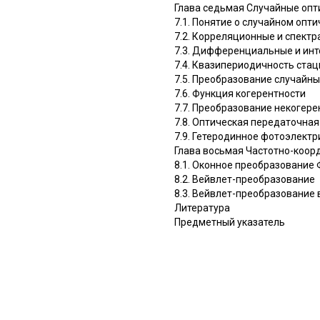
Глава седьмая Случайные опт
7.1. Понятие о случайном опт
7.2. Корреляционные и спект
7.3. Дифференциальные и ин
7.4. Квазипериодичность стац
7.5. Преобразование случайн
7.6. Функция когерентности
7.7. Преобразование некогере
7.8. Оптическая передаточная
7.9. Гетеродинное фотоэлект
Глава восьмая Частотно-коор
8.1. Оконное преобразование
8.2. Вейвлет-преобразование
8.3. Вейвлет-преобразование 
Литература
Предметный указатель