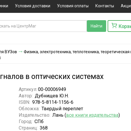
инки
Условия доставки
Условия оплаты
Контакты
Акци
Корз
ля ВУЗов
Физика, электротехника, теплотехника, теоретическая
х
гналов в оптических системах
Артикул:
00-00006949
Автор:
Дубнищев Ю.Н.
ISBN:
978-5-8114-1156-6
Обложка:
Твердый переплет
Издательство:
Лань (
все книги издательства
)
Город:
СПб
Страниц:
368