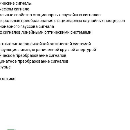
ические сигналы
ическом сигнале
ральные свойства стационарных случайных сигналов
тегральные преобразования стационарных случайных процессов
ионарного гауссова сигнала
ых сигналов линейными оптическими системами
нтных сигналов линейной оптической системой
 функция линзы, ограниченной круглой апертурой
рическое преобразование сигналов
динатное преобразование сигналов
 Фурье
в оптике