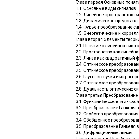
Глава первая Основные понят
1.1. Основные виды сигналов
1.2. Линейное пространство с
1.3. Динамическое представл
1.4. Фурье-преобразование си
1.5. Энергетические и коррел
Глава вторая Элементы теории
2.1. Понятие о линейных систе
2.2. Пространство как линейн
2.3. Линза как квадратичный
2.4. Оптическое преобразова
2.5. Оптическое преобразова
2.6. Гауссовы пучки и их расп
2.7. Оптическое преобразова
2.8. Дуальность оптических с
Глава третья Преобразование
3.1. Функции Бесселя и их сво
3.2. Преобразование Ганкеля 
3.3. Свойства преобразования
3.4. Обобщенное преобразова
3.5. Преобразование Ганкеля 
3.6. Дифракционные линзы
Глава четвертая Преобразова