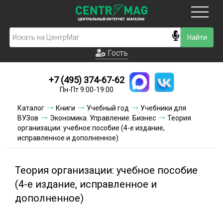
Москва
Гость
Гость
+7 (495) 374-67-62
Новинки
Пн-Пт 9:00-19:00
Условия доставки
Каталог
Книги
Учебный год
Учебники для
ВУЗов
Экономика. Управление. Бизнес
Теория
Условия оплаты
организации: учебное пособие (4-е издание,
исправленное и дополненное)
Контакты
Теория организации: учебное пособие
Акции и скидки
(4-е издание, исправленное и
дополненное)