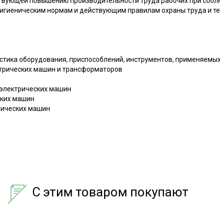
ствующей повышению производительности труда рабочих при собл
игиеническим нормам и действующим правилам охраны труда и те
истика оборудования, приспособлений, инструментов, применяемых
трических машин и трансформаторов
 электрических машин
ских машин
рических машин
С этим товаром покупают