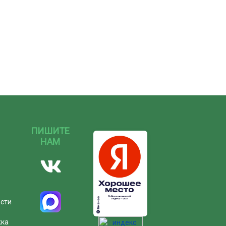
ПИШИТЕ
НАМ
ости
жка