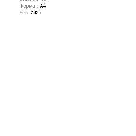
Формат:
А4
Вес:
243 г