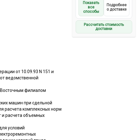
Показать
Подробнее
все
о доставке
способы
Рассчитать стоимость
доставки
ации от 10.09.93 N 151 и
 от ведомственной
с Восточным филиалом
ских машин при сдельной
для расчета комплексных норм
т и расчета объемных
для условий
электроремонтных