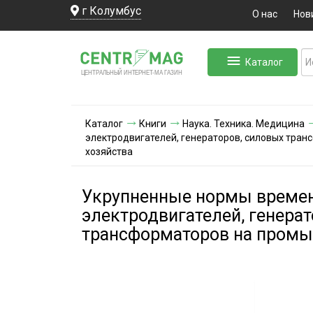
г Колумбус
О нас
Нов
Каталог
ЛЬНЫЙ ИНТЕРНЕТ-МА
ЦЕНТ
Р
А
Г
А
ЗИН
Каталог
Книги
Наука. Техника. Медицина
электродвигателей, генераторов, силовых тра
хозяйства
Укрупненные нормы времени
электродвигателей, генера
трансформаторов на промы