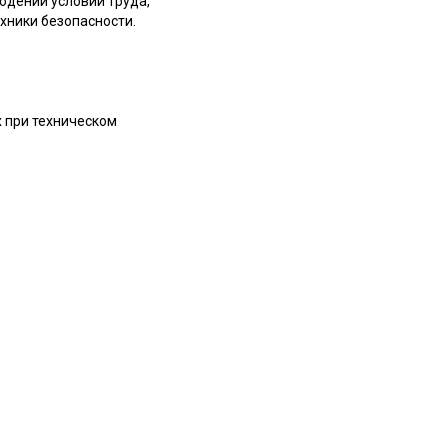
юдении условий труда,
хники безопасности.
 при техническом