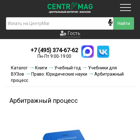
Москва
Гость
Гость
+7 (495) 374-67-62
Новинки
Пн-Пт 9:00-19:00
Условия доставки
Каталог
Книги
Учебный год
Учебники для
ВУЗов
Право. Юридические науки
Арбитражный
Условия оплаты
процесс
Контакты
Арбитражный процесс
Акции и скидки