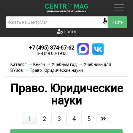
Москва
Гость
Гость
+7 (495) 374-67-62
Новинки
Пн-Пт 9:00-19:00
Условия доставки
Каталог
Книги
Учебный год
Учебники для
ВУЗов
Право. Юридические науки
Условия оплаты
Право. Юридические
Контакты
науки
Акции и скидки
1
2
3
4
5