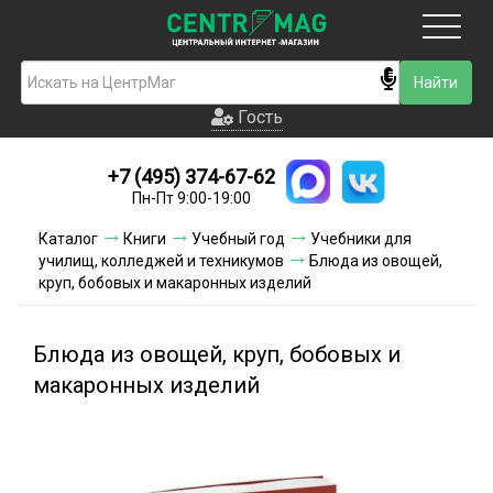
Москва
Гость
Гость
+7 (495) 374-67-62
Новинки
Пн-Пт 9:00-19:00
Условия доставки
Каталог
Книги
Учебный год
Учебники для
училищ, колледжей и техникумов
Блюда из овощей,
Условия оплаты
круп, бобовых и макаронных изделий
Контакты
Блюда из овощей, круп, бобовых и
Акции и скидки
макаронных изделий