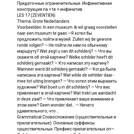
Придаточные ограничительные. Инфинитивная
конструкция па + te + инфинитив
LES 17 (ZEVENTIEN)
Thema: Grote Nederlanders
Voorbeelden: In een museum. Ik wil graag voorstellen
naar een museum te gaan.—Я хотел бы
предложить пойти в музей. Zullen wij de gewone
ronde volgen? — He пойти ли нам по обычному
маршруту? Wat zegt u van dit schilderij? — Что вы
скажете об этой картине? Welke schilder heeft dit
schilderij gemaakt? — Кто написал эту картину?
Wanneer werd dit schilderij gemaakt? — Когда была
написана эта картина? Wat wilde de sehilder daar-
mee tot uiting brengen? — Что хотел этим выразить
художник? Wat boeit u in dit schilderij? — Что вас
привлекает в этой картине? Wat trekt uw aandacht
in deze zaal? — Что привлекает ваше внимание в
этом зале? Geen wonder dat... — Ничего
удивительного, что ...
Grammatical Словосложение (существительные и
прилагательные). Основные суффиксы
существительных. Префикс прилагательных on—.