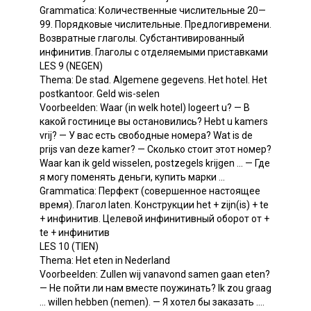
Grammatica: Количественные числительные 20—
99. Порядковые числительные. Предлогивремени.
Возвратные глаголы. Субстантивированный
инфинитив. Глаголы с отделяемыми приставками
LES 9 (NEGEN)
Thema: De stad. Algemene gegevens. Het hotel. Het
postkantoor. Geld wis-selen
Voorbeelden: Waar (in welk hotel) logeert u? — В
какой гостинице вы остановились? Hebt u kamers
vrij? — У вас есть свободные номера? Wat is de
prijs van deze kamer? — Сколько стоит этот номер?
Waar kan ik geld wisselen, postzegels krijgen ... — Где
я могу поменять деньги, купить марки ...
Grammatica: Перфект (совершенное настоящее
время). Глагол laten. Конструкции het + zijn(is) + te
+ инфинитив. Целевой инфинитивный оборот от +
te + инфинитив
LES 10 (TIEN)
Thema: Het eten in Nederland
Voorbeelden: Zullen wij vanavond samen gaan eten?
— He пойти ли нам вместе поужинать? Ik zou graag
... willen hebben (nemen). — Я хотел бы заказать ....