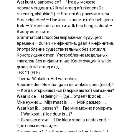
Wat kunt u aanbevelen? — Что вы можете
порекомендовать? Ik wil graag afrekenen (De
rekening, alstublieft). — Я хотел бы рассчитаться.
Smakelijk eten! — Приятного аппетита! Ik heb geen
trek. — У меня нет аппетита. Ik heb honger, dorst —
Я хочу есть, пить.
Grammatical Способы выражения будущего
времени — zullen + инфинитив, gaan + инфинитив.
Употребление существительных без артикля.
Конструкция с men. Употребление модальных
глаголов без инфинити¬ва. Конструкции ik wilde
graag, ik wil graag ит.д
LES 11 (ELF)
Thema: Winkelen. Het warenhuis
Voorbeelden: Hoe laat gaan de winkels open (dicht)?
— Когда открывают¬ся (закрываются) магазины?
Waar is de ... afdeling? — Где ... отдел? Ik zoek ... . —
Мне нужно ... . Mijn maat is ... . — Мой размер ... .
Waar kan ik ... passen? — Где мне можно померить
... ? Wat kost... (Hoe duur is ...)?
— Сколько стоит ... ? De kleur staat u uitstekend. —
Цвет вам очень идет.
De schoenen (...) zitten wel geschikt. — Туфли (...)