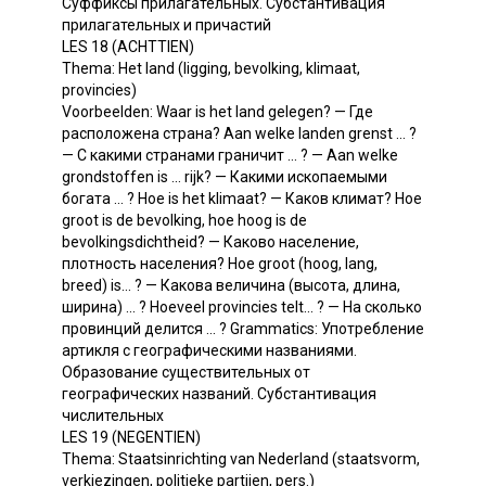
Суффиксы прилагательных. Субстантивация
прилагательных и причастий
LES 18 (ACHTTIEN)
Thema: Het land (ligging, bevolking, klimaat,
provincies)
Voorbeelden: Waar is het land gelegen? — Где
расположена страна? Aan welke landen grenst ... ?
— С какими странами граничит ... ? — Aan welke
grondstoffen is ... rijk? — Какими ископаемыми
богата ... ? Hoe is het klimaat? — Каков климат? Hoe
groot is de bevolking, hoe hoog is de
bevolkingsdichtheid? — Каково население,
плотность населения? Ное groot (hoog, lang,
breed) is... ? — Какова величина (высота, длина,
ширина) ... ? Hoeveel provincies telt... ? — На сколько
провинций делится ... ? Grammatics: Употребление
артикля с географическими названиями.
Образование существительных от
географических названий. Субстантивация
числительных
LES 19 (NEGENTIEN)
Thema: Staatsinrichting van Nederland (staatsvorm,
verkiezingen, politieke partijen, pers.)