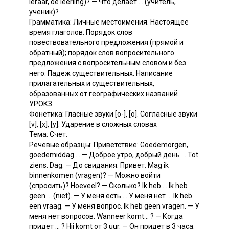
leraar, de leerling)? — Что делает ... (учитель,
ученик)?
Грамматика: Личные местоимения. Настоящее
время глаголов. Порядок слов
повествовательного предложения (прямой и
обратный); порядок слов вопросительного
предложения с вопросительным словом и без
него. Падеж существительных. Написание
прилагательных и существительных,
образованных от географических названий
УРОКЗ
Фонетика: Гласные звуки [о-], [о]. Согласные звуки
[v], [х], [у]. Ударение в сложных словах
Тема: Счет.
Речевые образцы: Приветствие: Goedemorgen,
goedemiddag ... — Доброе утро, добрый день ... Tot
ziens. Dag. — До свидания. Привет. Mag ik
binnenkomen (vragen)? — Можно войти
(спросить)? Hoeveel? — Сколько? Ik heb ... Ik heb
geen ... (niet). — У меня есть ... У меня нет ... Ik heb
een vraag. — У меня вопрос. Ik heb geen vragen. — У
меня нет вопросов. Wanneer komt... ? — Когда
придет ... ? Hij komt от 3 uur. — Он придет в 3 часа.