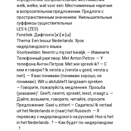
welk, welke, wat voor een. Местоименные наречия
в вопросительном предложении. Предлоги с
пространственным значением. Уменьшительные
суффиксы существительных
LES 6 (ZES)
Fonetiek: Дифтонги [a'i] и [ui]
Thema: Een lesuur Nederlands. Урок
нидерландского языка
Voorbeelden: Neemt u mij niet kwalijk. — Извините.
Телефонный разговор: Met Anton Petrov. — У
телефона Антон Петров. Met wie spreek ik? — С
кем я говорю? Ik versta u (versta u goed, versta u
niet). — Я вас понимаю (понимаю хорошо, не
понимаю). Wilt u alstublieft langzaam spreken.
— Говорите, пожалуйста, медленнее. Просьба
(указание)'. Geeft, neemt, spreekt, leest, vraagt u. —
Дайте, возьмите, говорите, читайте, спросите.
Предложение: Gaat u zitten! — Садитесь! Ik vertaal
uit het Nederlands in (naar) het Russisch. — Я
перевожу с нидерландского на русский. Ное is het
in het Nederlands ..? — Как будет по-нидерландски
..?