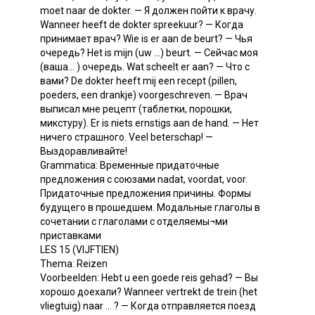
moet naar de dokter. — Я должен пойти к врачу.
Wanneer heeft de dokter spreekuur? — Когда
принимает врач? Wie is er aan de beurt? — Чья
очередь? Het is mijn (uw ...) beurt. — Сейчас моя
(ваша... ) очередь. Wat scheelt er aan? — Что с
вами? De dokter heeft mij een recept (pillen,
poeders, een drankje) voorgeschreven. — Врач
выписал мне рецепт (таблетки, порошки,
микстуру). Er is niets ernstigs aan de hand. — Нет
ничего страшного. Veel beterschap! —
Выздоравливайте!
Grammatica: Временные придаточные
предложения с союзами nadat, voordat, voor.
Придаточные предложения причины. Формы
будущего в прошедшем. Модальные глаголы в
сочетании с глаголами с отделяемы¬ми
приставками
LES 15 (VIJFTIEN)
Thema: Reizen
Voorbeelden: Hebt u een goede reis gehad? — Вы
хорошо доехали? Wanneer vertrekt de trein (het
vliegtuig) naar ... ? — Когда отправляется поезд