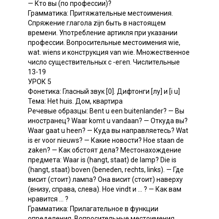
— Кто вы (по профессии)?
Грамматика: Притяжательные местоимения.
Спряжение глагола zijn быть в настоящем
времени. Употребление артикля при указании
профессии. Вопросительные местоимения wie,
wat. wiens и конструкция van wie. Множественное
число существительных с -егеп. Числительные
13-19
УРОК 5
Фонетика: Гласный звук [0]. Дифтонги [лу] и [i u]
Тема: Het huis. Дом, квартира
Речевые образцы: Bent u een buitenlander? — Вы
иностранец? Waar komt u vandaan? — Откуда вы?
Waar gaat u heen? — Куда вы направляетесь? Wat
is er voor nieuws? — Какие новости? Hoe staan de
zaken? — Как обстоят дела? Местонахождение
предмета: Waar is (hangt, staat) de lamp? Die is
(hangt, staat) boven (beneden, rechts, links). — Где
висит (стоит) лампа? Она висит (стоит) наверху
(внизу, справа, слева). Ное vindt и ... ? — Как вам
нравится ... ?
Грамматика: Прилагательное в функции
определения. Вопросительные местоимения