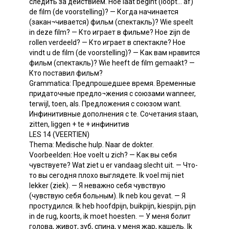
следить за действием. Ное laat begint (loopt... af)
de film (de voorstelling)? — Когда начинается
(закан¬чивается) фильм (спектакль)? Wie speelt
in deze film? — Кто играет в фильме? Ное zijn de
rollen verdeeld? — Кто играет в спектакле? Ное
vindt u de film (de voorstelling)? — Как вам нравится
фильм (спектакль)? Wie heeft de film gemaakt? —
Кто поставил фильм?
Grammatica: Предпрошедшее время. Временные
придаточные предло¬жения с союзами wanneer,
terwijl, toen, als. Предложения с союзом want.
Инфинитивные дополнения с te. Сочетания staan,
zitten, liggen + te + инфинитив
LES 14 (VEERTIEN)
Thema: Medische hulp. Naar de dokter.
Voorbeelden: Hoe voelt u zich? — Как вы себя
чувствуете? Wat ziet u er vandaag slecht uit. — Что-
то вы сегодня плохо выглядете. Ik voel mij niet
lekker (ziek). — Я неважно себя чувствую
(чувствую себя больным). Ik neb kou gevat. — Я
простудился. Ik heb hoofdpijn, buikpijn, kiespijn, pijn
in de rug, koorts, ik moet hoesten. — У меня болит
голова, живот, зуб, спина, у меня жар, кашель. Ik