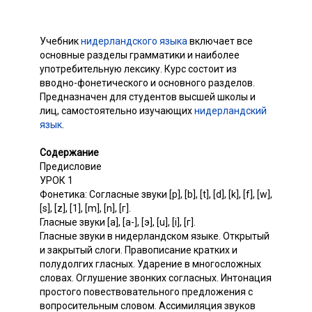
Учебник
нидерландского языка
включает все
основные разделы грамматики и наиболее
употребительную лексику. Курс состоит из
вводно-фонетического и основного разделов.
Предназначен для студентов высшей школы и
лиц, самостоятельно изучающих
нидерландский
язык
.
Содержание
Предисловие
УРОК 1
Фонетика: Согласные звуки [р], [b], [t], [d], [k], [f], [w],
[s], [z], [1], [m], [n], [г].
Гласные звуки [а], [а-], [э], [u], [i], [г].
Гласные звуки в нидерландском языке. Открытый
и закрытый слоги. Правописание кратких и
полудолгих гласных. Ударение в многосложных
словах. Оглушение звонких согласных. Интонация
простого повествовательного предложения с
вопросительным словом. Ассимиляция звуков