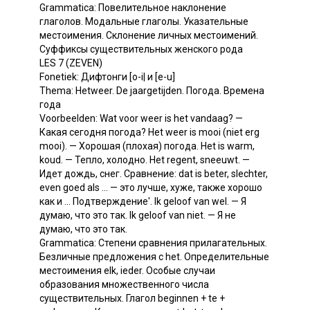
Grammatica: Повелительное наклонение
глаголов. Модальные глаголы. Указательные
местоимения. Склонение личных местоимений.
Суффиксы существительных женского рода
LES 7 (ZEVEN)
Fonetiek: Дифтонги [o-i| и [e-u]
Thema: Hetweer. De jaargetijden. Погода. Времена
года
Voorbeelden: Wat voor weer is het vandaag? —
Какая сегодня погода? Het weer is mooi (niet erg
mooi). — Хорошая (плохая) погода. Het is warm,
koud. — Тепло, холодно. Het regent, sneeuwt. —
Идет дождь, снег. Сравнение: dat is beter, slechter,
even goed als ... — это лучше, хуже, также хорошо
как и ... Подтверждение'. Ik geloof van wel. — Я
думаю, что это так. Ik geloof van niet. — Я не
думаю, что это так.
Grammatica: Степени сравнения прилагательных.
Безличные предложения с het. Определительные
местоимения elk, ieder. Особые случаи
образования множественного числа
существительных. Глагол beginnen + te +