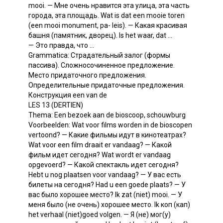
mooi. — Мне очень нравится эта улица, эта часть
города, эта площадь. Wat is dat een mooie toren
(een mooi monument, pa- leis). — Какая красивая
башня (памятник, дворец). Is het waar, dat ...
— Это правда, что ...
Grammatica: Страдательный залог (формы
пассива). Сложносочиненное предложение.
Место придаточного предложения.
Определительные придаточные предложения.
Конструкция een van de
LES 13 (DERTIEN)
Thema: Een bezoek aan de bioscoop, schouwburg
Voorbeelden: Wat voor films worden in de bioscopen
vertoond? — Какие фильмы идут в кинотеатрах?
Wat voor een film draait er vandaag? — Какой
фильм идет сегодня? Wat wordt er vandaag
opgevoerd? — Какой спектакль идет сегодня?
Hebt u nog plaatsen voor vandaag? — У вас есть
билеты на сегодня? Had u een goede plaats? — У
вас было хорошее место? Ik zat (niet) mooi. — У
меня было (не очень) хорошее место. Ik коп (кап)
het verhaal (niet)goed volgen. — Я (не) мог(у)