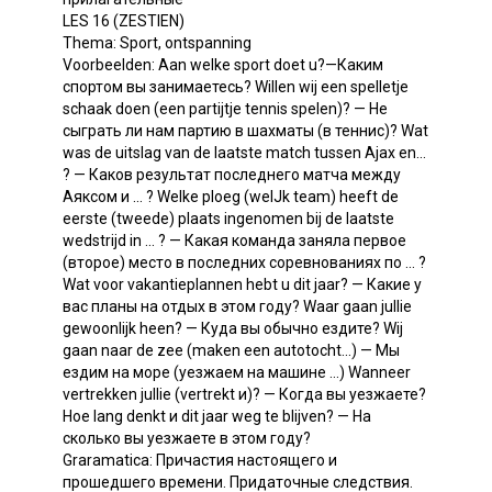
LES 16 (ZESTIEN)
Thema: Sport, ontspanning
Voorbeelden: Aan welke sport doet u?—Каким
спортом вы занимаетесь? Willen wij een spelletje
schaak doen (een partijtje tennis spelen)? — He
сыграть ли нам партию в шахматы (в теннис)? Wat
was de uitslag van de laatste match tussen Ajax en...
? — Каков результат последнего матча между
Аяксом и ... ? Welke ploeg (welJk team) heeft de
eerste (tweede) plaats ingenomen bij de laatste
wedstrijd in ... ? — Какая команда заняла первое
(второе) место в последних соревнованиях по ... ?
Wat voor vakantieplannen hebt u dit jaar? — Какие у
вас планы на отдых в этом году? Waar gaan jullie
gewoonlijk heen? — Куда вы обычно ездите? Wij
gaan naar de zee (maken een autotocht...) — Мы
ездим на море (уезжаем на машине ...) Wanneer
vertrekken jullie (vertrekt и)? — Когда вы уезжаете?
Ное lang denkt и dit jaar weg te blijven? — На
сколько вы уезжаете в этом году?
Graramatica: Причастия настоящего и
прошедшего времени. Придаточные следствия.