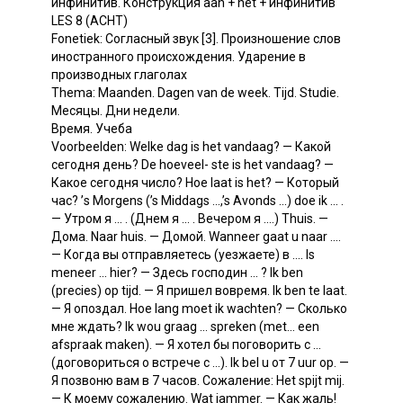
инфинитив. Конструкция aan + het + инфинитив
LES 8 (АСНТ)
Fonetiek: Согласный звук [3]. Произношение слов
иностранного происхождения. Ударение в
производных глаголах
Thema: Maanden. Dagen van de week. Tijd. Studie.
Месяцы. Дни недели.
Время. Учеба
Voorbeelden: Welke dag is het vandaag? — Какой
сегодня день? De hoeveel- ste is het vandaag? —
Какое сегодня число? Hoe laat is het? — Который
час? ’s Morgens (’s Middags ...,’s Avonds ...) doe ik ... .
— Утром я ... . (Днем я ... . Вечером я ....) Thuis. —
Дома. Naar huis. — Домой. Wanneer gaat u naar ....
— Когда вы отправляетесь (уезжаете) в .... Is
meneer ... hier? — Здесь господин ... ? Ik ben
(precies) op tijd. — Я пришел вовремя. Ik ben te laat.
— Я опоздал. Hoe lang moet ik wachten? — Сколько
мне ждать? Ik wou graag ... spreken (met... een
afspraak maken). — Я хотел бы поговорить с ...
(договориться о встрече с ...). Ik bel u от 7 uur op. —
Я позвоню вам в 7 часов. Сожаление: Het spijt mij.
— К моему сожалению. Wat jammer. — Как жаль!