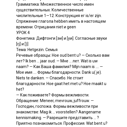
Грамматика: Множественное число имен
существительных. Количественные
числительные 1—12. Конструкция ег is/er zijn.
Спряжение глагола hebben иметь в настоящем
времени. Отрицания niet и geen
УРОК 4
Фонетика: Дифтонги [эи] и [уи]. Согласные звуки
[rj] и [)]
Тема: Hetgezin. Семья
Речевые образцы: Ное oud bent u? — Сколько вам
лет? Ik ben ... jaar oud. — Мне ... лет. Wat is uw
naam? — Как Ваша фамилия? Mijn naam is .... —
Мое имя .... Формы благодарности. Dank u( je).
Niets te danken. — Спасибо. He стоит
благодарности. Hoe gaat het met u? Hoe maakt u
het?
— Как поживаете? Формы вежливости.
Обращение: Meneer, mevrouw, juffrouw. —
Господин, госпожа. Формы вежливости при
знакомстве: Mag ik ... voorstellen? Aangename
kennismaking. — Разрешите представить ... ?
Приятно познакомиться. Профессия. Wat bent u?