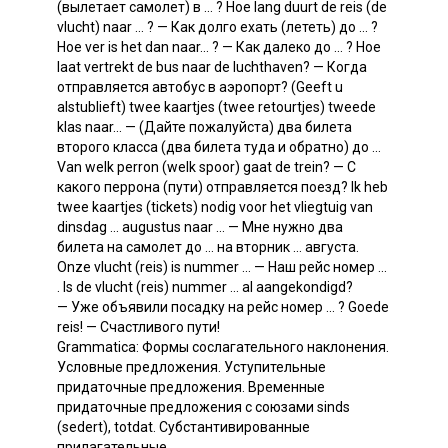
(вылетает самолет) в ... ? Ное lang duurt de reis (de
vlucht) naar ... ? — Как долго ехать (лететь) до ... ?
Ное ver is het dan naar... ? — Как далеко до ... ? Ное
laat vertrekt de bus naar de luchthaven? — Когда
отправляется автобус в аэропорт? (Geeft u
alstublieft) twee kaartjes (twee retourtjes) tweede
klas naar... — (Дайте пожалуйста) два билета
второго класса (два билета туда и обратно) до ...
Van welk perron (welk spoor) gaat de trein? — С
какого перрона (пути) отправляется поезд? Ik heb
twee kaartjes (tickets) nodig voor het vliegtuig van
dinsdag ... augustus naar ... — Мне нужно два
билета на самолет до ... на вторник ... августа.
Onze vlucht (reis) is nummer ... — Наш рейс номер ...
. Is de vlucht (reis) nummer ... al aangekondigd?
— Уже объявили посадку на рейс номер ... ? Goede
reis! — Счастливого пути!
Grammatica: Формы сослагательного наклонения.
Условные предложения. Уступительные
придаточные предложения. Временные
придаточные предложения с союзами sinds
(sedert), totdat. Субстантивированные
прилагательные