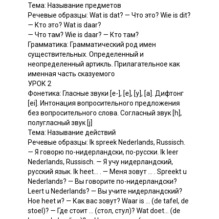
Тема: Называние предметов
Речевые образцы: Wat is dat? — Что это? Wie is dit?
— Кто это? Wat is daar?
— Что там? Wie is daar? — Кто там?
Грамматика: Грамматический род имен
существительных. Определенный и
неопределенный артикль. Прилагательное как
именная часть сказуемого
УРОК 2
Фонетика: Гласные звуки [е-], [е], [у], [а]. Дифтонг
[ei]. Интонация вопросительного предложения
без вопросительного слова. Согласный звук [h],
полугласный звук [j]
Тема: Называние действий
Речевые образцы: Ik spreek Nederlands, Russisch.
— Я говорю по-нидерландски, по-русски. Ik leer
Nederlands, Russisch. — Я учу нидерландский,
русский язык. Ik heet... . — Меня зовут ... . Spreekt u
Nederlands? — Вы говорите по-нидерландски?
Leert u Nederlands? — Вы учите нидерландский?
Ное heet и? — Как вас зовут? Waar is ... (de tafel, de
stoel)? — Где стоит ... (стол, стул)? Wat doet... (de