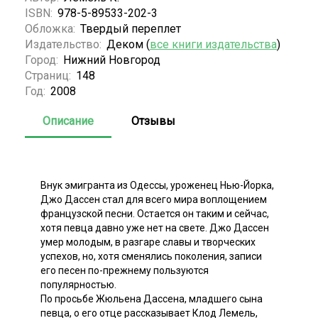
ISBN:
978-5-89533-202-3
Обложка:
Твердый переплет
Издательство:
Деком (
все книги издательства
)
Город:
Нижний Новгород
Страниц:
148
Год:
2008
Описание
Отзывы
Внук эмигранта из Одессы, уроженец Нью-Йорка,
Джо Дассен стал для всего мира воплощением
французской песни. Остается он таким и сейчас,
хотя певца давно уже нет на свете. Джо Дассен
умер молодым, в разгаре славы и творческих
успехов, но, хотя сменялись поколения, записи
его песен по-прежнему пользуются
популярностью.
По просьбе Жюльена Дассена, младшего сына
певца, о его отце рассказывает Клод Лемель,