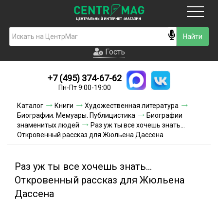
Москва
Гость
Гость
+7 (495) 374-67-62
Новинки
Пн-Пт 9:00-19:00
Условия доставки
Каталог
Книги
Художественная литература
Биографии. Мемуары. Публицистика
Биографии
Условия оплаты
знаменитых людей
Раз уж ты все хочешь знать...
Откровенный рассказ для Жюльена Дассена
Контакты
Раз уж ты все хочешь знать...
Акции и скидки
Откровенный рассказ для Жюльена
Дассена