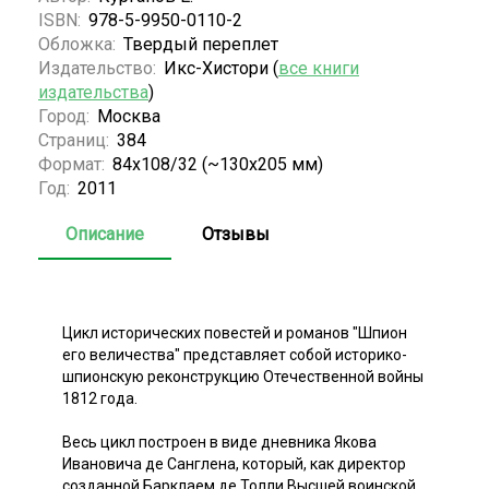
ISBN:
978-5-9950-0110-2
Обложка:
Твердый переплет
Издательство:
Икс-Хистори (
все книги
издательства
)
Город:
Москва
Страниц:
384
Формат:
84x108/32 (~130х205 мм)
Год:
2011
Описание
Отзывы
Цикл исторических повестей и романов "Шпион
его величества" представляет собой историко-
шпионскую реконструкцию Отечественной войны
1812 года.
Весь цикл построен в виде дневника Якова
Ивановича де Санглена, который, как директор
созданной Барклаем де Толли Высшей воинской