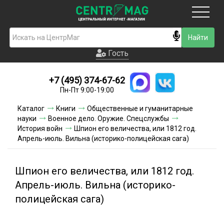
Москва
Гость
Гость
+7 (495) 374-67-62
Новинки
Пн-Пт 9:00-19:00
Условия доставки
Каталог
Книги
Общественные и гуманитарные
науки
Военное дело. Оружие. Спецслужбы
Условия оплаты
История войн
Шпион его величества, или 1812 год.
Апрель-июль. Вильна (историко-полицейская сага)
Контакты
Шпион его величества, или 1812 год.
Акции и скидки
Апрель-июль. Вильна (историко-
полицейская сага)