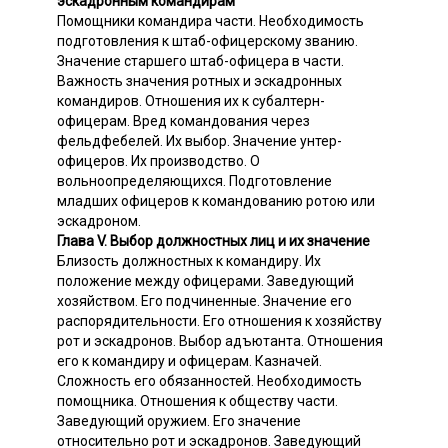
эскадронным командирам
Помощники командира части. Необходимость
подготовления к штаб-офицерскому званию.
Значение старшего штаб-офицера в части.
Важность значения ротных и эскадронных
командиров. Отношения их к субалтерн-
офицерам. Вред командования через
фельдфебелей. Их выбор. Значение унтер-
офицеров. Их производство. О
вольноопределяющихся. Подготовление
младших офицеров к командованию ротою или
эскадроном.
Глава V. Выбор должностных лиц и их значение
Близость должностных к командиру. Их
положение между офицерами. Заведующий
хозяйством. Его подчиненные. Значение его
распорядительности. Его отношения к хозяйству
рот и эскадронов. Выбор адъютанта. Отношения
его к командиру и офицерам. Казначей.
Сложность его обязанностей. Необходимость
помощника. Отношения к обществу части.
Заведующий оружием. Его значение
относительно рот и эскадронов. Заведующий