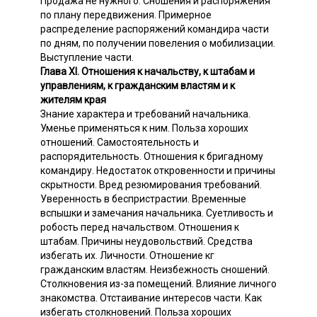
Продажа не нужного. Сношения и распоряжения
по плану передвижения. Примерное
распределение распоряжений командира части
по дням, по получении повеления о мобилизации.
Выступление части.
Глава XI. Отношения к начальству, к штабам и
управлениям, к гражданским властям и к
жителям края
Знание характера и требований начальника.
Уменье применяться к ним. Польза хороших
отношений. Самостоятельность и
распорядительность. Отношения к бригадному
командиру. Недостаток откровенности и причины
скрытности. Вред резюмирования требований.
Уверенность в беспристрастии. Временные
вспышки и замечания начальника. Суетливость и
робость перед начальством. Отношения к
штабам. Причины неудовольствий. Средства
избегать их. Личности. Отношение кг
гражданским властям. Неизбежность сношений.
Столкновения из-за помещений. Влияние личного
знакомства. Отстаивание интересов части. Как
избегать столкновений. Польза хороших