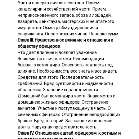
Учет и поверка личного состава. Прием
канцелярии и хозяйственной части. Прием:
неприкосновенного запаса, обоза и лошадей,
лазарета, цейхгауза, мастерских и нештатного
имущества. Осмотр обмундирования и
снаряжения. Опрос нижних чинов. Поверка сумм.
Глава III. Нравственное влияние и отношения к
обществу офицеров
Что дает влияние и вселяет уважение.
Знакомство с личностями. Рекомендации
бывшего командира. Опасность подпасть под
влияние. Необходимость все знать и все видеть.
Средства для этого. Последовательность
требований. Вред суетливости и надменности
обращения. Значение справедливости.
Домашний быт командира части. Знакомство с
домашнею жизнью офицеров. Отстранение
вычетов. Участие к поступающему в часть. О
семейных офицерах. Oтстранение неподходящих
браков. Вред от парий. Заглазное исполнение
долга. Наружная представительность.
Глава IV. Отношения к штаб-офицерам, к ротным и