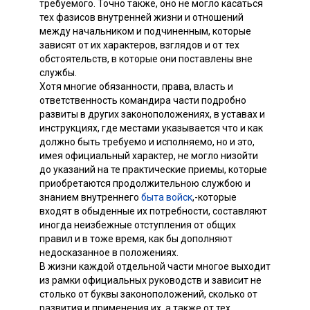
требуемого. Точно также, оно не могло касаться
тех фазисов внутренней жизни и отношений
между начальником и подчиненным, которые
зависят от их характеров, взглядов и от тех
обстоятельств, в которые они поставлены вне
службы.
Хотя многие обязанности, права, власть и
ответственность командира части подробно
развиты в других законоположениях, в уставах и
инструкциях, где местами указывается что и как
должно быть требуемо и исполняемо, но и это,
имея официальный характер, не могло низойти
до указаний на те практические приемы, которые
приобретаются продолжительною службою и
знанием внутреннего
быта войск
,-которые
входят в обыденные их потребности, составляют
иногда неизбежные отступления от общих
правил и в тоже время, как бы дополняют
недосказанное в положениях.
В жизни каждой отдельной части многое выходит
из рамки официальных руководств и зависит не
столько от буквы законоположений, сколько от
развития и применения их, а также от тех