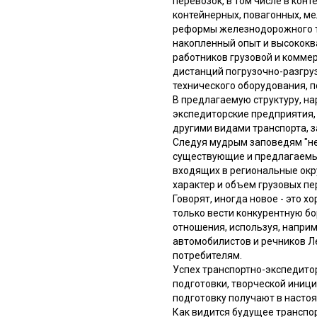
перевозок, в том числе в конт
контейнерных, повагонных, ме
реформы железнодорожного тр
накопленный опыт и высокок
работников грузовой и коммер
дистанций погрузочно-разгруз
технического оборудования, 
В предлагаемую структуру, н
экспедиторские предприятия,
другими видами транспорта, 
Следуя мудрым заповедям "не
существующие и предлагаемые
входящих в региональные окр
характер и объем грузовых пе
Говорят, иногда новое - это 
только вести конкурентную б
отношения, используя, напри
автомобилистов и речников Л
потребителям.
Успех транспортно-экспедитор
подготовки, творческой иници
подготовку получают в насто
Как видится будущее транспо