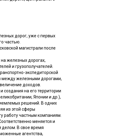
езных дорог, уже с первых
го частью.
сковской магистрали после
 на железных дорогах,
телей и грузополучателей.
транспортно-экспедиторской
ии между железными дорогами,
увеличение доходов.
и создания на его территории
еликобритании, Японии и др.),
риемлемых решений. В одних
яя из этой сферы
эту работу частным компаниям.
Соответственно меняется и
 делом. В свое время
аможенные агентства,