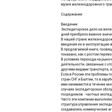
музея железнодорожного тран
Содержание:
Введение
Экспедиторское дело на желе
дней приобрело важное значе
В нашей стране железнодорож
введения ее в эксплуатацию в
В предлагаемой книге, посвящ
показано, как с ростом перев
В условиях перехода на рыно
деятельности, связанные с о
другими видами транспорта, э
Если в России эти проблемы п
стран СНГ и Балтии, то в зару
ими занимаются в течение мн
случаях экспедиторское обсл
посредников - частных экспед
Часто эти компании выполняют
структура управления экспед
создавались коммерческие аге