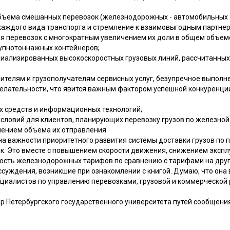
бъема смешанных перевозок (железнодорожных - автомобильных - 
аждого вида транспорта и стремление к взаимовыгодным партне
ия перевозок с многократным увеличением их доли в общем объеме
упнотоннажных контейнеров;
ециализированных высокоскоростных грузовых линий, рассчитанны
ителям и грузополучателям сервисных услуг, безупречное выполне
лательности, что явится важным фактором успешной конкуренции
их средств и информационных технологий;
условий для клиентов, планирующих перевозку грузов по железной
чением объема их отправления.
на важности приоритетного развития системы доставки грузов по п
к. Это вместе с повышением скорости движения, снижением эксп
ость железнодорожных тарифов по сравнению с тарифами на друг
суждения, возникшие при ознакомлении с книгой. Думаю, что она 
циалистов по управлению перевозками, грузовой и коммерческой р
ор Петербургского государственного университета путей сообщени