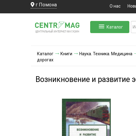
г Помона
О нас
Нов
Каталог
ЛЬНЫЙ ИНТЕРНЕТ-МА
ЦЕНТ
Р
А
Г
А
ЗИН
Каталог
Книги
Наука. Техника. Медицина
дорогах
Возникновение и развитие 