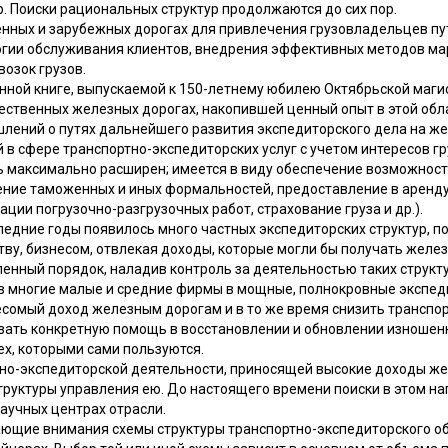
. Поиски рациональных структур продолжаются до сих пор.
енных и зарубежных дорогах для привлечения грузовладельцев п
огии обслуживания клиентов, внедрения эффективных методов мар
озок грузов.
нной книге, выпускаемой к 150-летнему юбилею Октябрьской маги
чественных железных дорогах, накопившей ценный опыт в этой обл
ышлений о путях дальнейшего развития экспедиторского дела на ж
 в сфере транспортно-экспедиторских услуг с учетом интересов г
ть максимально расширен; имеется в виду обеспечение возможност
ение таможенных и иных формальностей, предоставление в аренду
ации погрузочно-разгрузочных работ, страхование груза и др.).
следние годы появилось много частных экспедиторских структур, по
тву, бизнесом, отвлекая доходы, которые могли бы получать желез
енный порядок, наладив контроль за деятельностью таких структ
многие малые и средние фирмы в мощные, полнокровные экспеди
есомый доход железным дорогам и в то же время снизить транспо
азать конкретную помощь в восстановлении и обновлении изношен
ех, которыми сами пользуются.
но-экспедиторской деятельности, приносящей высокие доходы ж
труктуры управления ею. До настоящего времени поиски в этом на
аучных центрах отрасли.
ающие внимания схемы структуры транспортно-экспедиторского о