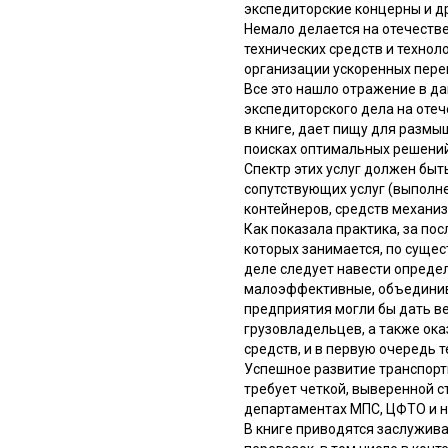
экспедиторские концерны и др
Немало делается на отечеств
технических средств и технол
организации ускоренных перев
Все это нашло отражение в да
экспедиторского дела на оте
в книге, дает пищу для разм
поисках оптимальных решений
Спектр этих услуг должен бы
сопутствующих услуг (выполн
контейнеров, средств механиз
Как показала практика, за по
которых занимается, по сущес
деле следует навести определ
малоэффективные, объединив 
предприятия могли бы дать в
грузовладельцев, а также ок
средств, и в первую очередь т
Успешное развитие транспорт
требует четкой, выверенной с
департаментах МПС, ЦФТО и н
В книге приводятся заслужив