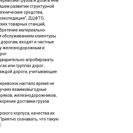
перевозки грузов и доли в нем
ейшем развитии структурной
ехнические средства,
рэкспедиция", ДЦФТО,
ских товарных станций,
обретение материально-
им обслуживанием клиентуры.
дорогам, входят и частные
жду железнодорожным и
рог.
едварительно апробировать
ах или группах дорог,
каждой дороги, учитывающие
перевозок настало время не
случаях взаимовыгодные
оряков, железнодорожников,
корение доставки грузов
ского корпуса, качества их
Приятно сознавать, что такую
.