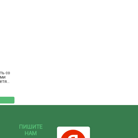
ть со
ыми
тя...
ПИШИТЕ
НАМ