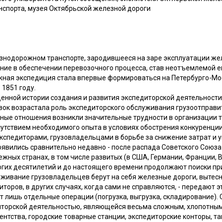
спорта, музея Октябрьской железной дороги
знодорожном транспорте, зародившееся на заре эксплуатации жел
ние в обеспечении перевозочного процесса, став неотъемлемой е
ная экспедиция стала впервые формироваться на Петербурго-Мо
 1851 году.
енной истории создания и развития экспедиторской деятельности
озок возрастала роль экспедиторского обслуживания грузоотправи
чные отношения возникли значительные трудности в организации 
тсутствием необходимого опыта в условиях обострения конкуренц
кспедиторами, грузовладельцами в борьбе за снижение затрат и 
оявились сравнительно недавно - после распада Советского Союза 
бежных странах, в том числе развитых (в США, Германии, Франции, В
огих десятилетий и до настоящего времени продолжают поиски п
уживание грузовладельцев берут на себя железные дороги, вытесн
иторов, в других случаях, когда сами не справляются, - передают 
 лишь отдельные операции (погрузка, выгрузка, складирование). 
иторской деятельностью, являющейся весьма сложным, хлопотным
нтства, городские товарные станции, экспедиторские конторы, т