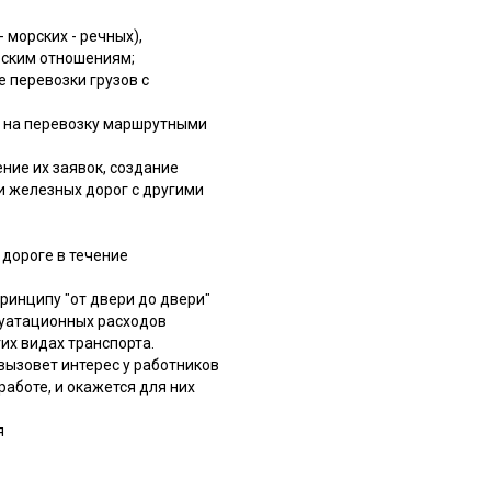
морских - речных),
рским отношениям;
 перевозки грузов с
х на перевозку маршрутными
ние их заявок, создание
 железных дорог с другими
 дороге в течение
ринципу "от двери до двери"
луатационных расходов
их видах транспорта.
вызовет интерес у работников
аботе, и окажется для них
я