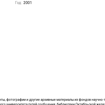
Год:
2001
нты, фотографии и другие архивные материалы из фондов научно-
ного университета путей сообщения, библиотеки Октябрьской желе