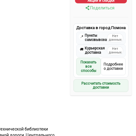
Акции и скидки
Поделиться
Доставка в город Помона
Пункты
Нет
📍
самовывоза
данных
Курьерская
Нет
🚚
доставка
данных
Показать
Подробнее
все
о доставке
способы
Рассчитать стоимость
доставки
технической библиотеки
зной дороги, Центрального