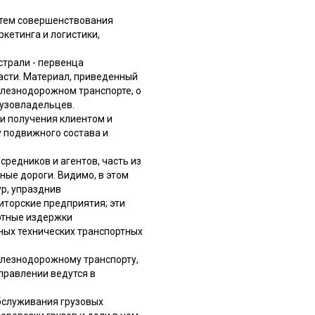
утем совершенствования
кетинга и логистики,
страли - первенца
асти. Материал, приведенный
елезнодорожном транспорте, о
рузовладельцев.
и получения клиентом и
 подвижного состава и
средников и агентов, часть из
ные дороги. Видимо, в этом
ур, упразднив
торские предприятия; эти
ртные издержки
ных технических транспортных
елезнодорожному транспорту,
правлении ведутся в
бслуживания грузовых