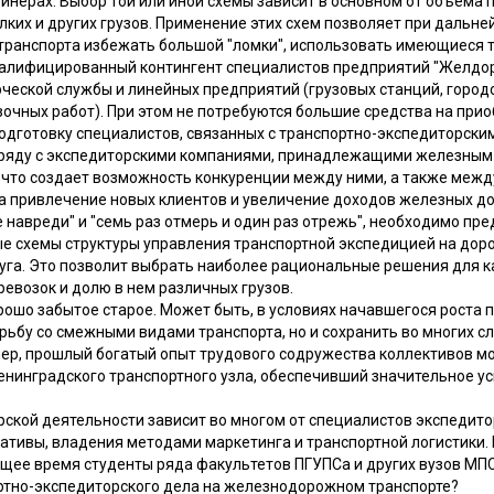
ейнерах. Выбор той или иной схемы зависит в основном от объема 
лких и других грузов. Применение этих схем позволяет при дальн
анспорта избежать большой "ломки", использовать имеющиеся т
валифицированный контингент специалистов предприятий "Желдо
ческой службы и линейных предприятий (грузовых станций, город
очных работ). При этом не потребуются большие средства на при
подготовку специалистов, связанных с транспортно-экспедиторск
аряду с экспедиторскими компаниями, принадлежащими железным 
 что создает возможность конкуренции между ними, а также ме
за привлечение новых клиентов и увеличение доходов железных до
 навреди" и "семь раз отмерь и один раз отрежь", необходимо пр
 схемы структуры управления транспортной экспедицией на дорог
уга. Это позволит выбрать наиболее рациональные решения для 
ревозок и долю в нем различных грузов.
хорошо забытое старое. Может быть, в условиях начавшегося роста 
орьбу со смежными видами транспорта, но и сохранить во многих 
мер, прошлый богатый опыт трудового содружества коллективов м
енинградского транспортного узла, обеспечивший значительное ус
ской деятельности зависит во многом от специалистов экспедитор
ативы, владения методами маркетинга и транспортной логистики. 
ящее время студенты ряда факультетов ПГУПСа и других вузов МПС
ртно-экспедиторского дела на железнодорожном транспорте?