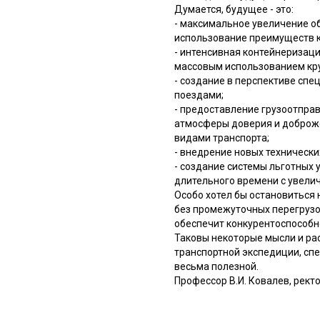
Думается, будущее - это:
- максимальное увеличение о
использование преимуществ к
- интенсивная контейнеризац
массовым использованием кр
- создание в перспективе сп
поездами;
- предоставление грузоотправ
атмосферы доверия и доброже
видами транспорта;
- внедрение новых техническ
- создание системы льготных 
длительного времени с увели
Особо хотел бы остановиться 
без промежуточных перегрузо
обеспечит конкурентоспособн
Таковы некоторые мысли и рас
транспортной экспедиции, спе
весьма полезной.
Профессор В.И. Ковалев, рект