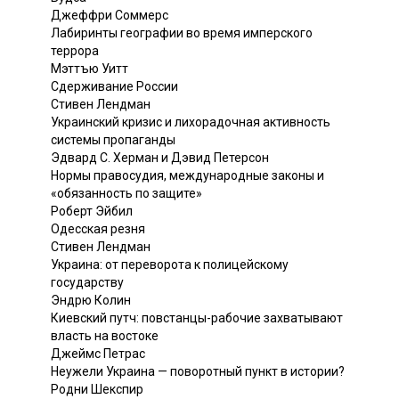
Джеффри Соммерс
Лабиринты географии во время имперского
террора
Мэттъю Уитт
Сдерживание России
Стивен Лендман
Украинский кризис и лихорадочная активность
системы пропаганды
Эдвард С. Херман и Дэвид Петерсон
Нормы правосудия, международные законы и
«обязанность по защите»
Роберт Эйбил
Одесская резня
Стивен Лендман
Украина: от переворота к полицейскому
государству
Эндрю Колин
Киевский путч: повстанцы-рабочие захватывают
власть на востоке
Джеймс Петрас
Неужели Украина — поворотный пункт в истории?
Родни Шекспир