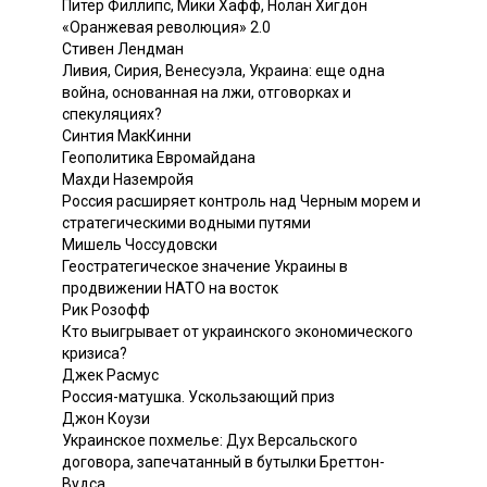
Питер Филлипс, Мики Хафф, Нолан Хигдон
«Оранжевая революция» 2.0
Стивен Лендман
Ливия, Сирия, Венесуэла, Украина: еще одна
война, основанная на лжи, отговорках и
спекуляциях?
Синтия МакКинни
Геополитика Евромайдана
Махди Наземройя
Россия расширяет контроль над Черным морем и
стратегическими водными путями
Мишель Чоссудовски
Геостратегическое значение Украины в
продвижении НАТО на восток
Рик Розофф
Кто выигрывает от украинского экономического
кризиса?
Джек Расмус
Россия-матушка. Ускользающий приз
Джон Коузи
Украинское похмелье: Дух Версальского
договора, запечатанный в бутылки Бреттон-
Вудса