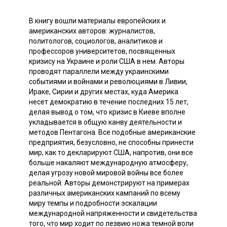
В книгу вошли материалы европейских и
американских авторов: журналистов,
политологов, социологов, аналитиков и
профессоров университетов, посвященных
кризису на Украине и роли США в нем. Авторы
проводят параллели между украинскими
событиями и войнами и революциями в Ливии,
Ираке, Сирии и других местах, куда Америка
несет демократию в течение последних 15 лет,
делая вывод о том, что кризис в Киеве вполне
укладывается в общую канву деятельности и
методов Пентагона. Все подобные американские
предприятия, безусловно, не способны принести
мир, как то декларируют США, напротив, они все
больше накаляют международную атмосферу,
делая угрозу новой мировой войны все более
реальной. Авторы демонстрируют на примерах
различных американских кампаний по всему
миру темпы и подробности эскалации
международной напряженности и свидетельства
того, что мир ходит по лезвию ножа темной воли