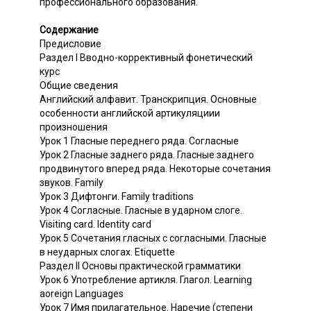
профессионального образования.
Содержание
Предисловие
Раздел I Вводно-коррективный фонетический
курс
Общие сведения
Английский алфавит. Транскрипция. Основные
особенности английской артикуляциии
произношения
Урок 1 Гласные переднего ряда. Согласные
Урок 2 Гласные заднего ряда. Гласные заднего
продвинутого вперед ряда. Некоторые сочетания
звуков. Family
Урок 3 Дифтонги. Family traditions
Урок 4 Согласные. Гласные в ударном слоге.
Visiting card. Identity card
Урок 5 Сочетания гласных с согласными. Гласные
в неударных слогах. Etiquette
Раздел II Основы практической грамматики
Урок 6 Употребление артикля. Глагол. Learning
aoreign Languages
Урок 7 Имя прилагательное. Наречие (степени