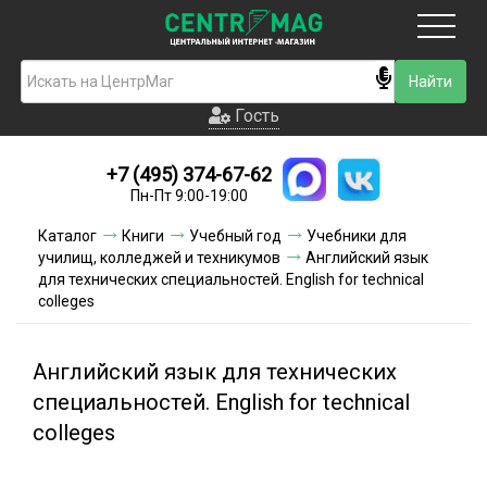
Москва
Гость
Гость
+7 (495) 374-67-62
Новинки
Пн-Пт 9:00-19:00
Условия доставки
Каталог
Книги
Учебный год
Учебники для
училищ, колледжей и техникумов
Английский язык
Условия оплаты
для технических специальностей. English for technical
colleges
Контакты
Английский язык для технических
Акции и скидки
специальностей. English for technical
colleges