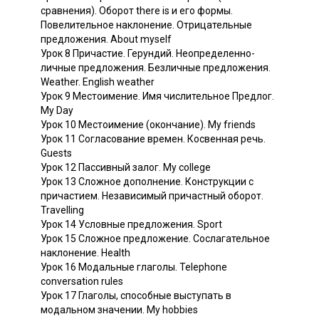
сравнения). Оборот there is и его формы.
Повелительное наклонение. Отрицательные
предложения. About myself
Урок 8 Причастие. Герундий. Неопределенно-
личные предложения. Безличные предложения.
Weather. English weather
Урок 9 Местоимение. Имя числительное Предлог.
My Day
Урок 10 Местоимение (окончание). My friends
Урок 11 Согласование времен. Косвенная речь.
Guests
Урок 12 Пассивный залог. My college
Урок 13 Сложное дополнение. Конструкции с
причастием. Независимый причастный оборот.
Travelling
Урок 14 Условные предложения. Sport
Урок 15 Сложное предложение. Сослагательное
наклонение. Health
Урок 16 Модальные глаголы. Telephone
conversation rules
Урок 17 Глаголы, способные выступать в
модальном значении. My hobbies