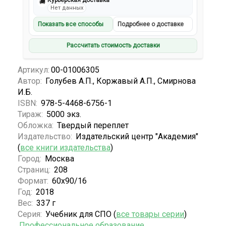
Курьерская доставка
🚚
Нет данных
Показать все способы
Подробнее о доставке
Рассчитать стоимость доставки
Артикул:
00-01006305
Автор:
Голубев А.П., Коржавый А.П., Смирнова
И.Б.
ISBN:
978-5-4468-6756-1
Тираж:
5000 экз.
Обложка:
Твердый переплет
Издательство:
Издательский центр "Академия"
(
все книги издательства
)
Город:
Москва
Страниц:
208
Формат:
60х90/16
Год:
2018
Вес:
337 г
Серия:
Учебник для СПО (
все товары серии
)
Профессиональное образование