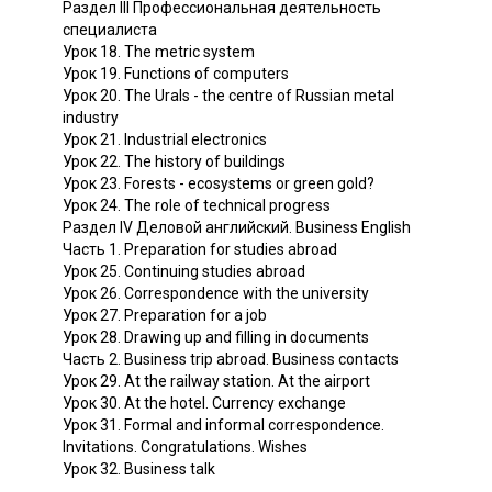
Раздел III Профессиональная деятельность
специалиста
Урок 18. The metric system
Урок 19. Functions of computers
Урок 20. The Urals - the centre of Russian metal
industry
Урок 21. Industrial electronics
Урок 22. The history of buildings
Урок 23. Forests - ecosystems or green gold?
Урок 24. The role of technical progress
Раздел IV Деловой английский. Business English
Часть 1. Preparation for studies abroad
Урок 25. Continuing studies abroad
Урок 26. Correspondence with the university
Урок 27. Preparation for a job
Урок 28. Drawing up and filling in documents
Часть 2. Business trip abroad. Business contacts
Урок 29. At the railway station. At the airport
Урок 30. At the hotel. Currency exchange
Урок 31. Formal and informal correspondence.
Invitations. Congratulations. Wishes
Урок 32. Business talk