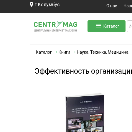
г Колумбус
О нас
Нов
Каталог
ЛЬНЫЙ ИНТЕРНЕТ-МА
ЦЕНТ
Р
А
Г
А
ЗИН
Каталог
Книги
Наука. Техника. Медицина
Эффективность организации