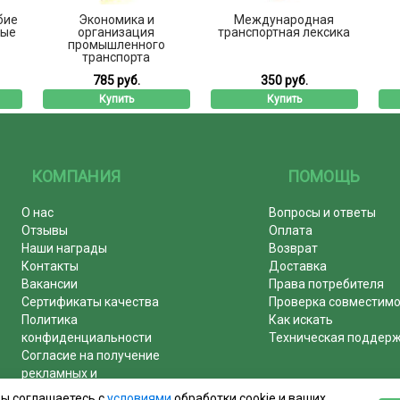
бие
Экономика и
Международная
ные
организация
транспортная лексика
промышленного
транспорта
785 руб.
350 руб.
Купить
Купить
КОМПАНИЯ
ПОМОЩЬ
О нас
Вопросы и ответы
Отзывы
Оплата
Наши награды
Возврат
Контакты
Доставка
Вакансии
Права потребителя
Сертификаты качества
Проверка совместим
Политика
Как искать
конфиденциальности
Техническая поддер
Согласие на получение
рекламных и
информационных рассылок
вы соглашаетесь с
условиями
обработки cookie и ваших