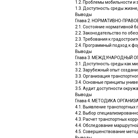
1.2. Проблемы мобильности и
1.3. Доступность среды жизн
Выводы
Глава 2. НОРМАТИВНО-ПРАВО
2.1. Состояние нормативной 
2.2. Законодательство по об
2.3. Требования к градострои
2.4. Программный подход к ф
Выводы
Глава 3. МЕЖДУНАРОДНЫЙ 
3.1. Доступность среды как 
3.2. Зарубежный опыт создан
3.3. Организация транспортн
3.4. Основные принципы унив
3.5. Аудит доступности окру
Выводы
Глава 4. МЕТОДИКА ОРГАН
4.1. Выявление транспортных
4.2. Выбор специализированн
4.3. Расчет транспортных ко
4.4. Обследование маршрутно
4.5. Совершенствование мето
Выводы