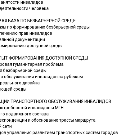
 занятости инвалидов
едеятельности человека
ВАЯ БАЗА ПО БЕЗБАРЬЕРНОЙ СРЕДЕ
базы по формированию безбарьерной среды
еспечению прав инвалидов
тельной документации
ормированию доступной среды
ОПЫТ ФОРМИРОВАНИЯ ДОСТУПНОЙ СРЕДЫ
мировая гуманитарная проблема
ия безбарьерной среды
ого обслуживания инвалидов за рубежом
ерсального дизайна
жающей среды
ИЗАЦИИ ТРАНСПОРТНОГО ОБСЛУЖИВАНИЯ ИНВАЛИДОВ
 потребностей инвалидов и МГН
ого подвижного состава
рреспонденции и обоснование трассы маршрута
й сети
дов управления развитием транспортных систем городов