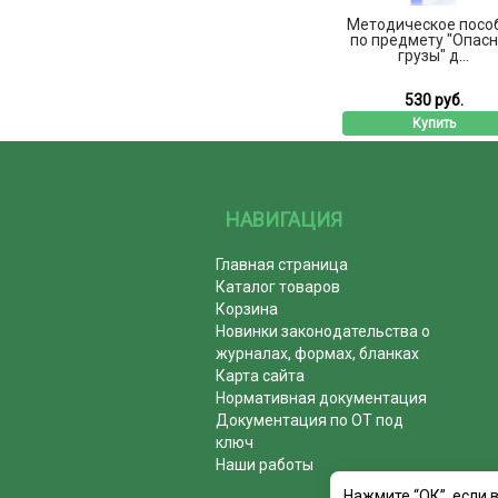
Методическое посо
по предмету "Опас
грузы" д...
530 руб.
Купить
НАВИГАЦИЯ
Главная страница
Каталог товаров
Корзина
Новинки законодательства о
журналах, формах, бланках
Карта сайта
Нормативная документация
Документация по ОТ под
ключ
Наши работы
Нажмите “ОК”, если 