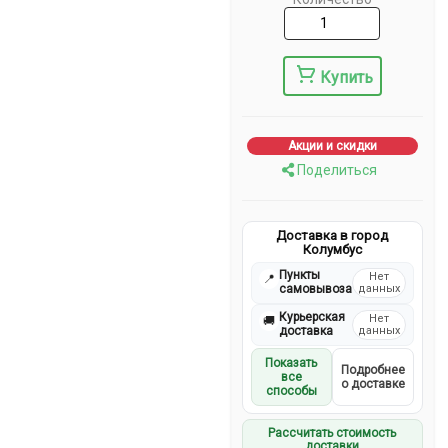
Купить
Акции и скидки
Поделиться
Доставка в город
Колумбус
Пункты
Нет
📍
самовывоза
данных
Курьерская
Нет
🚚
доставка
данных
Показать
Подробнее
все
о доставке
способы
Рассчитать стоимость
доставки