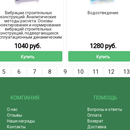
Вибрации строительных
Водоотведение
конструкций. Аналитические
методы расчета. Основы
роектирования и нормирования
вибраций строительных
конструкций, подвергающихся
сплуатационным динамическим
воздействиям
1040 руб.
1280 руб.
Купить
Купить
5
6
7
8
9
10
11
12
13
КОМПАНИЯ
ПОМОЩЬ
О нас
Вопросы и ответы
Отзывы
Оплата
Наши награды
Возврат
Контакты
Доставка