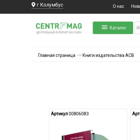
г Колумбус
О нас
Нов
Каталог
ЛЬНЫЙ ИНТЕРНЕТ-МА
ЦЕНТ
Р
А
Г
А
ЗИН
Главная страница
Книги издательства АСВ
Артикул
00806083
Арт