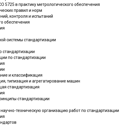
СО 5725 в практику метрологического обеспечения
ческих правил и норм
ений, контроля и испытаний
го обеспечения
ния
нной системы стандартизации
по стандартизации
ции по стандартизации
ния
ции
ание и классификация
ция, типизация и агрегатирование машин
щая стандартизация
ния
 принципы стандартизации
 научно-техническую организацию работ по стандартизации
ния
андартов