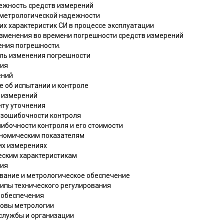
дежность средств измерений
и метрологической надежности
их характеристик СИ в процессе эксплуатации
изменения во времени погрешности средств измерений
ения погрешности.
ель изменения погрешности
ния
ений
е об испытании и контроле
в измерений
нту уточнения
безошибочности контроля
шибочности контроля и его стоимости
кономическим показателям
их измерениях
ческим характеристикам
ния
ование и метрологическое обеспечение
ципы технического регулирования
о обеспечения
новы метрологии
 службы и организации