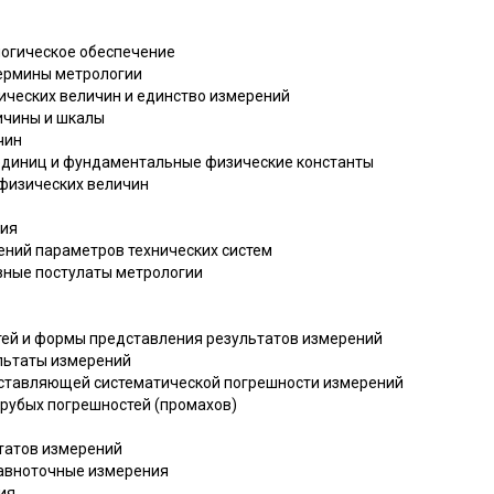
логическое обеспечение
термины метрологии
ческих величин и единство измерений
личины и шкалы
чин
единиц и фундаментальные физические константы
 физических величин
ния
ений параметров технических систем
овные постулаты метрологии
тей и формы представления результатов измерений
ультаты измерений
оставляющей систематической погрешности измерений
грубых погрешностей (промахов)
ьтатов измерений
равноточные измерения
ия