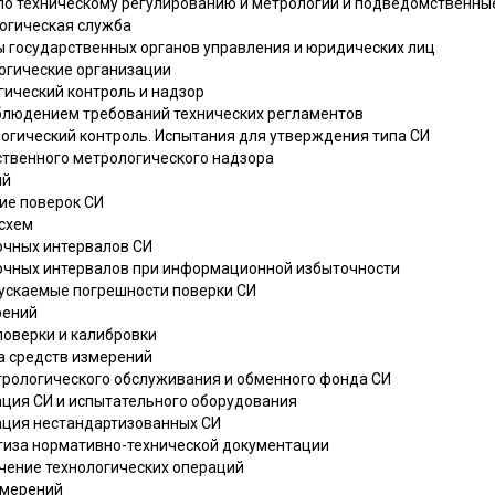
о по техническому регулированию и метрологии и подведомственн
логическая служба
бы государственных органов управления и юридических лиц
огические организации
гический контроль и надзор
соблюдением требований технических регламентов
логический контроль. Испытания для утверждения типа СИ
рственного метрологического надзора
ий
ние поверок СИ
 схем
очных интервалов СИ
очных интервалов при информационной избыточности
опускаемые погрешности поверки СИ
рений
поверки и калибровки
ка средств измерений
трологического обслуживания и обменного фонда СИ
ация СИ и испытательного оборудования
тация нестандартизованных СИ
ртиза нормативно-технической документации
ечение технологических операций
змерений