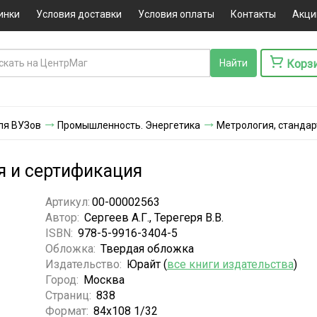
инки
Условия доставки
Условия оплаты
Контакты
Акци
Корз
ля ВУЗов
Промышленность. Энергетика
Метрология, стандар
я и сертификация
Артикул:
00-00002563
Автор:
Сергеев А.Г., Терегеря В.В.
ISBN:
978-5-9916-3404-5
Обложка:
Твердая обложка
Издательство:
Юрайт (
все книги издательства
)
Город:
Москва
Страниц:
838
Формат:
84x108 1/32