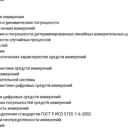
ые измерения
я и динамические погрешности
ических измерений
ния и погрешности детерминированных линейных измерительных ц
ности случайных процессов
стей
ния
логических характеристик средств измерений
ристики средств измерений
 измерений
рительной системы
еристики цифровых средств измерений
сти цифровых средств измерений
ких погрешностей средств измерений
ость измерений
ределения стандартов ГОСТ Р ИСО 5725-1-6-2002
и и неопределенности измерений
ния