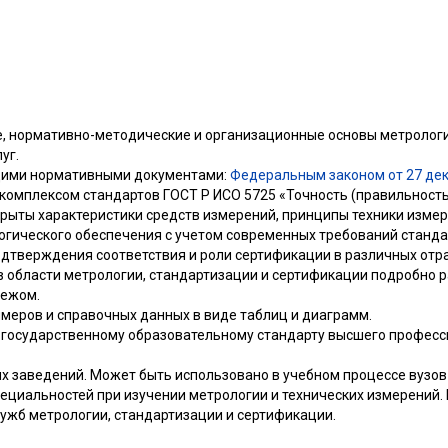
, нормативно-методические и организационные основы метрологи
уг.
щими нормативными документами:
Федеральным законом от 27 дек
комплексом стандартов ГОСТ Р ИСО 5725 «Точность (правильность
крыты характеристики средств измерений, принципы техники изме
огического обеспечения с учетом современных требований станд
одтверждения соответствия и роли сертификации в различных отр
в области метрологии, стандартизации и сертификации подробно 
бежом.
меров и справочных данных в виде таблиц и диаграмм.
 государственному образовательному стандарту высшего професс
х заведений. Может быть использовано в учебном процессе вузов
ециальностей при изучении метрологии и технических измерений.
лужб метрологии, стандартизации и сертификации.