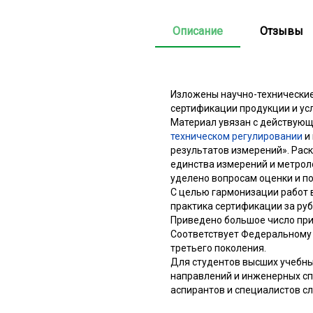
Описание
Отзывы
Изложены научно-технические
сертификации продукции и усл
Материал увязан с действую
техническом регулировании
и 
результатов измерений». Рас
единства измерений и метрол
уделено вопросам оценки и п
С целью гармонизации работ 
практика сертификации за ру
Приведено большое число при
Соответствует Федеральному
третьего поколения.
Для студентов высших учебны
направлений и инженерных сп
аспирантов и специалистов с