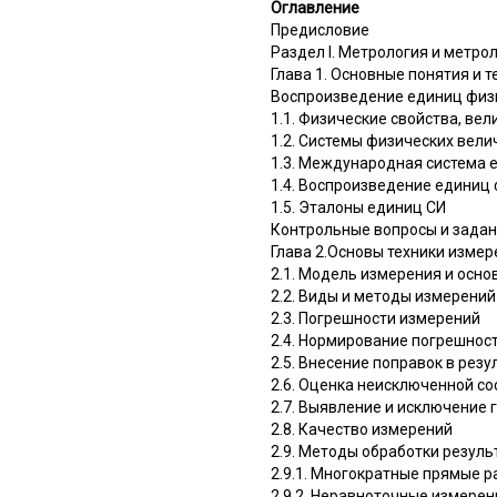
Оглавление
Предисловие
Раздел I. Метрология и метро
Глава 1. Основные понятия и 
Воспроизведение единиц физи
1.1. Физические свойства, ве
1.2. Системы физических вели
1.3. Международная система 
1.4. Воспроизведение единиц
1.5. Эталоны единиц СИ
Контрольные вопросы и зада
Глава 2.Основы техники измер
2.1. Модель измерения и осн
2.2. Виды и методы измерений
2.3. Погрешности измерений
2.4. Нормирование погрешнос
2.5. Внесение поправок в рез
2.6. Оценка неисключенной с
2.7. Выявление и исключение 
2.8. Качество измерений
2.9. Методы обработки резул
2.9.1. Многократные прямые 
2.9.2. Неравноточные измерен