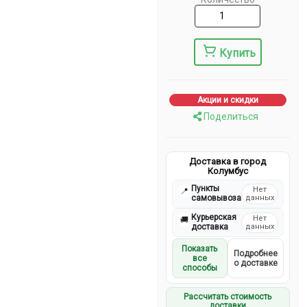
Купить
Акции и скидки
Поделиться
Доставка в город
Колумбус
Пункты
Нет
📍
самовывоза
данных
Курьерская
Нет
🚚
доставка
данных
Показать
Подробнее
все
о доставке
способы
Рассчитать стоимость
доставки