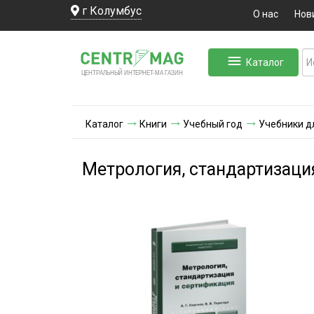
г Колумбус
О нас
Нов
Каталог
ЛЬНЫЙ ИНТЕРНЕТ-МА
ЦЕНТ
Р
А
Г
А
ЗИН
Каталог
Книги
Учебный год
Учебники д
Метрология, стандартизаци