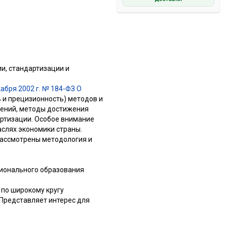
и, стандартизации и
абря 2002 г. № 184-ФЗ О
 и прецизионность) методов и
рений, методы достижения
артизации. Особое внимание
аслях экономики страны.
рассмотрены методология и
ионального образования
 по широкому кругу
 Представляет интерес для