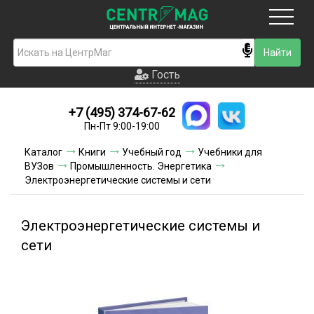
Москва
Гость
Гость
+7 (495) 374-67-62
Новинки
Пн-Пт 9:00-19:00
Условия доставки
Каталог
Книги
Учебный год
Учебники для
ВУЗов
Промышленность. Энергетика
Условия оплаты
Электроэнергетические системы и сети
Контакты
Электроэнергетические системы и
Акции и скидки
сети